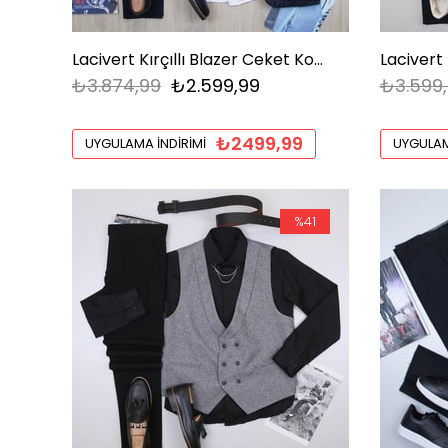
Lacivert Kırçıllı Blazer Ceket Kombini Erkek | Slim Fit Şık Komple Set
Lacivert
₺3.874,99
₺2.599,99
₺3.599
₺2499,99
UYGULAMA İNDIRIMI
UYGULAM
%41