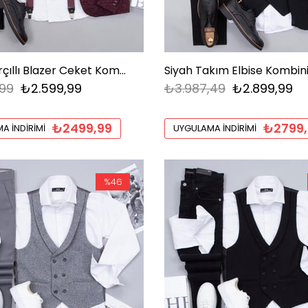
Bordo Kırçıllı Blazer Ceket Kombini Erkek | Slim Fit Şık Komple Set
Siyah Takım Elbise Kombin
99
₺2.599,99
₺3.987,49
₺2.899,99
₺2499,99
₺2799,
A İNDIRIMI
UYGULAMA İNDIRIMI
%46