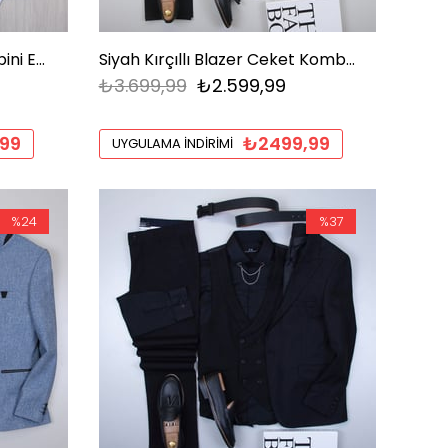
Lacivert Takım Elbise Kombini Erkek | Slim Fit Şık Komple
Siyah Kırçıllı Blazer Ceket Kombini
₺3.699,99
₺2.599,99
99
₺2499,99
UYGULAMA İNDIRIMI
%24
%37