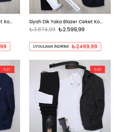
Lacivert Kırçıllı Blazer Ceket Kombini Erkek | Slim Fit Tişörtlü Şık Komple Set
Siyah Dik Yaka Blazer Ceket Kombini Erkek | Slim Fit Şık Komple Set
₺3.874,99
₺2.599,99
,99
₺2499,99
UYGULAMA İNDIRIMI
%37
%30