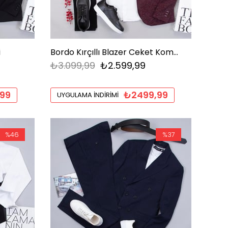
i
Bordo Kırçıllı Blazer Ceket Kombini Erkek | Slim Fit Gömlekli Şık Komple Set
₺3.099,99
₺2.599,99
99
₺2499,99
UYGULAMA İNDIRIMI
%46
%37