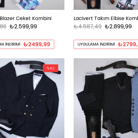
 Blazer Ceket Kombini
,86
₺2.599,99
₺4.587,49
₺2.899,99
₺2499,99
₺2799,
A İNDIRIMI
UYGULAMA İNDIRIMI
%42