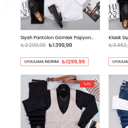
Siyah Pantolon Gömlek Papyon Ayakkabı Kombin
₺3.200,00
₺1.399,99
₺3.462
₺1299,99
UYGULAMA İNDIRIMI
UYGULAM
%45