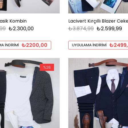
Klasik Kombin
99
₺2.300,00
₺3.874,99
₺2.599,99
₺2200,00
₺2499
A İNDIRIMI
UYGULAMA İNDIRIMI
%28