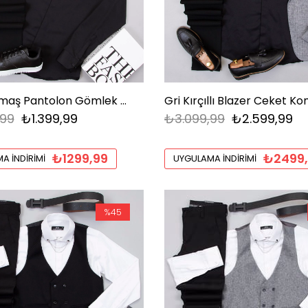
Siyah Kumaş Pantolon Gömlek Ayakkabı Kombin
,99
₺1.399,99
₺3.099,99
₺2.599,99
₺1299,99
₺2499
A İNDIRIMI
UYGULAMA İNDIRIMI
%45