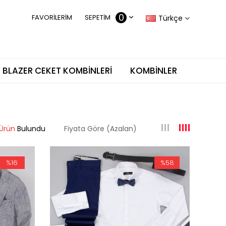
0
FAVORILERIM
SEPETIM
Türkçe
BLAZER CEKET KOMBINLERI
KOMBINLER
Ürün
Fiyata Göre (Azalan)
%16
%58