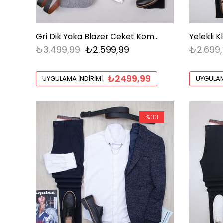
Gri Dik Yaka Blazer Ceket Kombini
Yelekli 
₺3.499,99
₺2.599,99
₺2.699,
₺2499,99
UYGULAMA İNDIRIMI
UYGULAM
%33