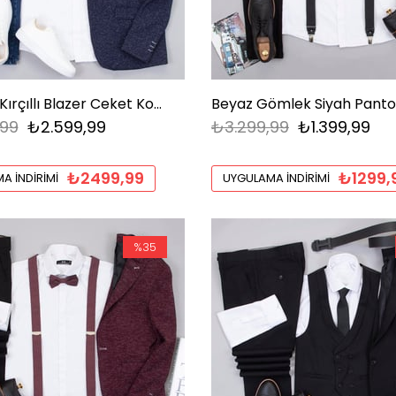
Lacivert Kırçıllı Blazer Ceket Kombini Erkek | Slim Fit Şık Komple Set
,99
₺2.599,99
₺3.299,99
₺1.399,99
₺2499,99
₺1299,
A İNDIRIMI
UYGULAMA İNDIRIMI
%35