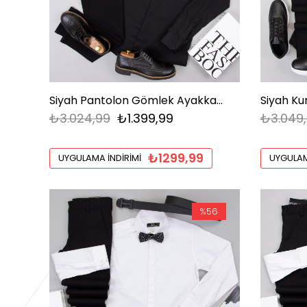
Siyah Pantolon Gömlek Ayakkabı Kombin
₺3.024,99
₺1.399,99
₺3.049
₺1299,99
UYGULAMA İNDIRIMI
UYGULAM
%56