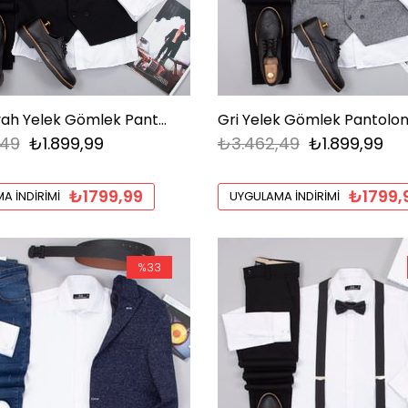
Klasik Siyah Yelek Gömlek Pantolon Ayakkabı Kombin
,49
₺1.899,99
₺3.462,49
₺1.899,99
₺1799,99
₺1799,
A İNDIRIMI
UYGULAMA İNDIRIMI
%33