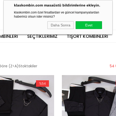
klaskombin.com masaüstü bildirimlerine ekleyin.
klaskombin.com özel fırsatlardan ve güncel kampanyalardan
haberiniz olsun ister misiniz?
Daha Sonra
Evet
MBINLERI
SEÇTİKLERİMİZ
TIŞÖRT KOMBINLERI
Göre (Z<A)
Stoktakiler
54 
%54