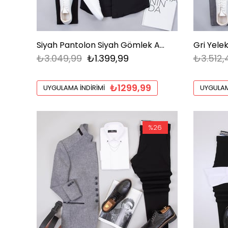
Siyah Pantolon Siyah Gömlek Ayakkabı Kombin
₺3.049,99
₺1.399,99
₺3.512,
₺1299,99
UYGULAMA İNDIRIMI
UYGULAM
%26