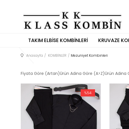
TAKIM ELBISE KOMBINLERI
KRUVAZE KO
Anasayfa
KOMBİNLER
Mezuniyet Kombinleri
Fiyata Göre (Artan)
Ürün Adına Göre (A>Z)
Ürün Adına 
%54