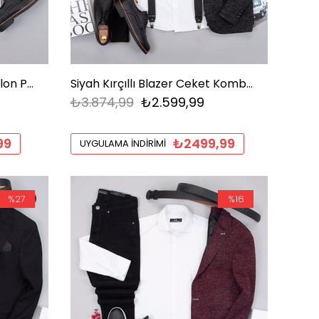
Beyaz Gömlek Siyah Pantolon Papyon Askı Ayakkabı Kombin
Siyah Kırçıllı Blazer Ceket Kombini Erkek | Slim Fit Şık Komple Set
₺3.874,99
₺2.599,99
99
₺2499,99
UYGULAMA İNDIRIMI
%27
%16