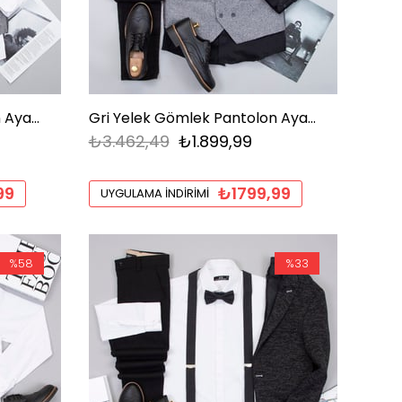
Gri Yelek Gömlek Pantolon Ayakkabı Kombin
Gri Yelek Gömlek Pantolon Ayakkabı Kombin
₺3.462,49
₺1.899,99
99
₺1799,99
UYGULAMA İNDIRIMI
%58
%33