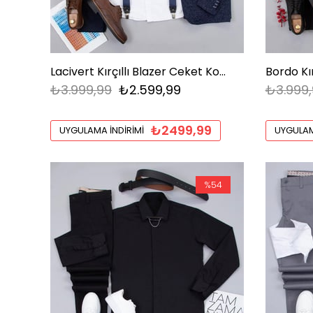
Lacivert Kırçıllı Blazer Ceket Kombini Erkek | Slim Fit Şık Komple Set
₺3.999,99
₺2.599,99
₺3.999,
₺2499,99
UYGULAMA İNDIRIMI
UYGULAM
%54