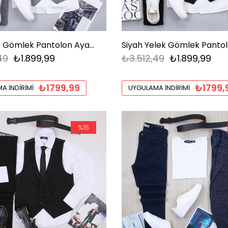
Gri Yelek Gömlek Pantolon Ayakkabı Kombin
49
₺1.899,99
₺3.512,49
₺1.899,99
₺1799,99
₺1799,
A İNDIRIMI
UYGULAMA İNDIRIMI
%15