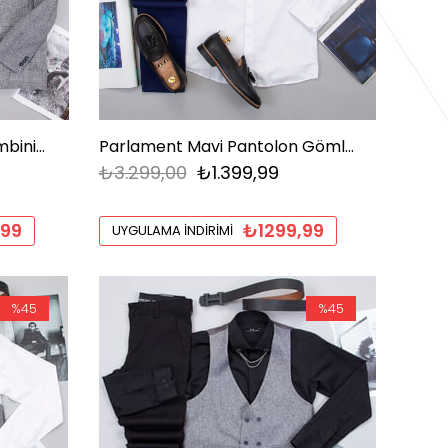
Gri Kırçıllı Blazer Ceket Kombini Erkek | Slim Fit Şık Komple Set
Parlament Mavi Pantolon Gömlek Papyon Ayakkabı Kombin
₺3.299,00
₺1.399,99
,99
₺1299,99
UYGULAMA İNDIRIMI
%45
%45