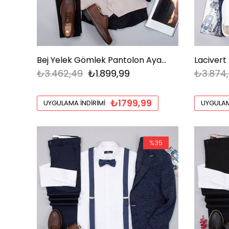
Bej Yelek Gömlek Pantolon Ayakkabı Kombin
₺3.462,49
₺1.899,99
₺3.874
₺1799,99
UYGULAMA İNDIRIMI
UYGULAM
%35