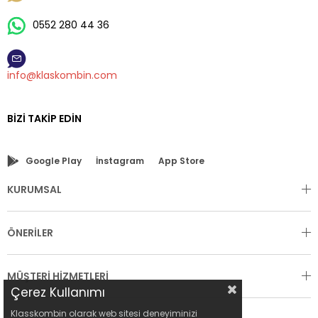
0552 280 44 36
info@klaskombin.com
BIZI TAKIP EDIN
Google Play
İnstagram
App Store
KURUMSAL
ÖNERİLER
MÜŞTERİ HİZMETLERİ
Çerez Kullanımı
Klasskombin olarak web sitesi deneyiminizi