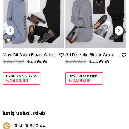
Mavi Dik Yaka Blazer Ceket Kombini Erkek | Slim Fit Şık Komple Set
Gri Dik Yaka Blazer Ceket Kombini Erkek | Slim Fit Şık Komple Set
₺3.874,99
₺2.599,99
₺3.099,99
₺2.599,99
UYGULAMA İNDIRIMI
UYGULAMA İNDIRIMI
₺2499,99
₺2499,99
İLETIŞIM BILGILERIMIZ
0850 308 30 44