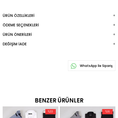
ÜRÜN ÖZELLIKLERI
ÖDEME SEÇENEKLERI
ÜRÜN ÖNERILERI
DEĞIŞIM İADE
WhatsApp İle Sipariş
BENZER ÜRÜNLER
%33
%16