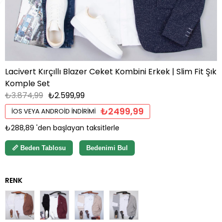
Lacivert Kırçıllı Blazer Ceket Kombini Erkek | Slim Fit Şık
Komple Set
₺3.874,99
₺2.599,99
₺2499,99
İOS VEYA ANDROID İNDIRIMI
₺288,89
'den başlayan taksitlerle
📏 Beden Tablosu
Bedenimi Bul