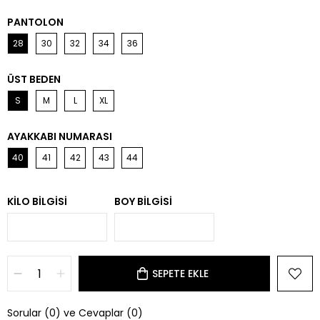
PANTOLON
28
30
32
34
36
ÜST BEDEN
S
M
L
XL
AYAKKABI NUMARASI
40
41
42
43
44
KILO BILGISI
BOY BILGISI
Sorular (0) ve Cevaplar (0)