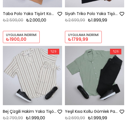
Taba Polo Yaka Tişört Kombini Erkek | Slim Fit Şık Komple Set
Siyah Triko Polo Yaka Tişört Kombini Erkek | Slim Fit Şık Komple Set
₺2.599,00
₺2.000,00
₺2.699,99
₺1.899,99
UYGULAMA İNDIRIMI
UYGULAMA İNDIRIMI
₺1900,00
₺1799,99
%29
%26
Bej Çizgili Hakim Yaka Tişört Şort Ayakkabı Kombini
Yeşil Kısa Kollu Gömlek Pantolon Kombini Erkek | Slim Fit Şık Günlük Set
₺2.799,99
₺1.999,00
₺2.699,99
₺1.999,99