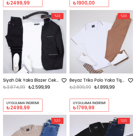
₺2499,99
₺1900,00
%33
%30
Siyah Dik Yaka Blazer Ceket Kombini Erkek | Slim Fit Şık Komple Set
Beyaz Triko Polo Yaka Tişört Kombini Erkek | Slim Fit Şık Komple Set
₺3.874,99
₺2.599,99
₺2.699,99
₺1.899,99
UYGULAMA İNDIRIMI
UYGULAMA İNDIRIMI
₺2499,99
₺1799,99
%30
%30