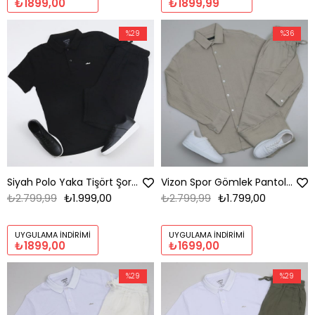
₺1899,00
₺1899,99
%29
%36
Siyah Polo Yaka Tişört Şort Ayakkabı Kombini
Vizon Spor Gömlek Pantolon Ayakkabı Kombini
₺2.799,99
₺1.999,00
₺2.799,99
₺1.799,00
UYGULAMA İNDIRIMI
UYGULAMA İNDIRIMI
₺1899,00
₺1699,00
%29
%29