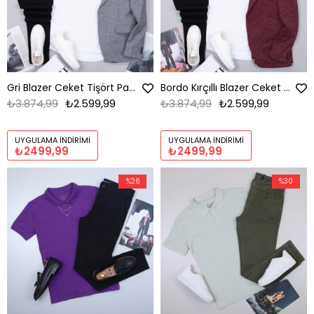
Gri Blazer Ceket Tişört Pantolon Ayakkabı Kombin
Bordo Kırçıllı Blazer Ceket Kombini Erkek | Slim Fit Tişörtlü Şık Komple Set
₺3.874,99
₺2.599,99
₺3.874,99
₺2.599,99
UYGULAMA İNDIRIMI
UYGULAMA İNDIRIMI
₺2499,99
₺2499,99
%26
%30