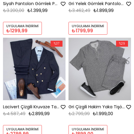
Siyah Pantolon Gömlek Papyon Ayakkabı Kombin
Gri Yelek Gömlek Pantolon Ayakkabı Kombin
₺3.200,00
₺1.399,99
₺3.462,49
₺1.899,99
UYGULAMA İNDIRIMI
UYGULAMA İNDIRIMI
₺1299,99
₺1799,99
%37
%29
Lacivert Çizgili Kruvaze Takım Elbise Kombini Erkek | Slim Fit Şık Komple Set
Gri Çizgili Hakim Yaka Tişört Şort Ayakkabı Kombini
₺4.587,49
₺2.899,99
₺2.799,99
₺1.999,00
UYGULAMA İNDIRIMI
UYGULAMA İNDIRIMI
₺2799,99
₺1899,00