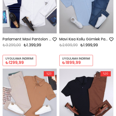
Parlament Mavi Pantolon Gömlek Papyon Ayakkabı Kombin
Mavi Kısa Kollu Gömlek Pantolon Kombini Erkek | Slim Fit Şık Günlük Set
₺3.299,00
₺1.399,99
₺2.699,99
₺1.999,99
UYGULAMA İNDIRIMI
UYGULAMA İNDIRIMI
₺1299,99
₺1899,99
%23
%30