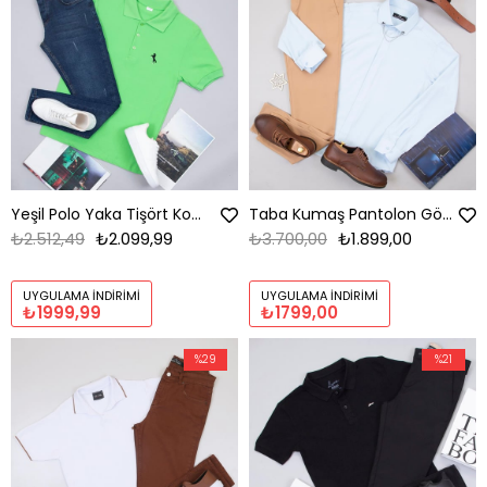
Yeşil Polo Yaka Tişört Kombini Erkek | Slim Fit Günlük Şık Komple Set
Taba Kumaş Pantolon Gömlek Ayakkabı Kombin
₺2.512,49
₺2.099,99
₺3.700,00
₺1.899,00
UYGULAMA İNDIRIMI
UYGULAMA İNDIRIMI
₺1999,99
₺1799,00
%29
%21