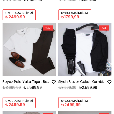
UYGULAMA İNDIRIMI
UYGULAMA İNDIRIMI
₺2499,99
₺1799,99
%30
%21
Beyaz Polo Yaka Tişört Baggy Pantolon Kombini Erkek | Rahat Kesim Şık Günlük Set
Siyah Blazer Ceket Kombini Erkek | Slim Fit Tişörtlü Şık Komple
₺3.699,99
₺2.599,99
₺3.299,00
₺2.599,99
UYGULAMA İNDIRIMI
UYGULAMA İNDIRIMI
₺2499,99
₺2499,99