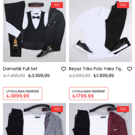
%47
%30
Damatlık Full Set
Beyaz Triko Polo Yaka Tişört Kombini Erkek | Slim Fit Şık Komple Set
₺7.499,99
₺3.999,99
₺2.699,99
₺1.899,99
UYGULAMA İNDIRIMI
UYGULAMA İNDIRIMI
₺3899,99
₺1799,99
%33
%33