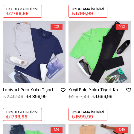
UYGULAMA İNDIRIMI
UYGULAMA İNDIRIMI
₺2799,99
₺1799,99
%21
%32
Lacivert Polo Yaka Tişört Kombini Erkek | Slim Fit Günlük Şık Komple Set
Yeşil Polo Yaka Tişört Kombini Erkek | Slim Fit Günlük Şık Komple Set
₺2.412,49
₺1.899,99
₺2.517,49
₺1.699,99
UYGULAMA İNDIRIMI
UYGULAMA İNDIRIMI
₺1799,99
₺1599,99
%16
%49