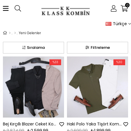
0
Türkçe
Yeni Gelenler
Sıralama
Filtreleme
%33
%30
Bej Kırçıllı Blazer Ceket Kombini Erkek | Slim Fit Şık Komple Set
Haki Polo Yaka Tişört Kombini Erkek | Slim Fit Şık Komple Set
₺3.874,99
₺2.599,99
₺2.699,99
₺1.899,99