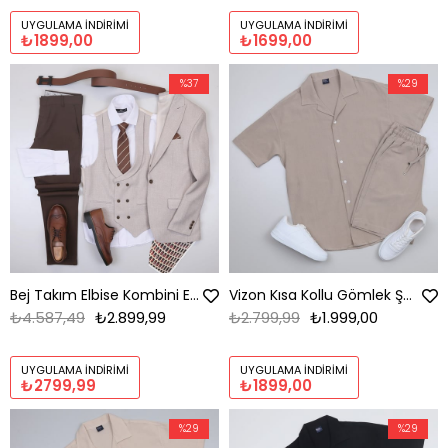
UYGULAMA İNDIRIMI
UYGULAMA İNDIRIMI
₺1899,00
₺1699,00
%37
%29
Bej Takım Elbise Kombini Erkek | Slim Fit Şık Komple Set
Vizon Kısa Kollu Gömlek Şort Ayakkabı Kombini
₺4.587,49
₺2.899,99
₺2.799,99
₺1.999,00
UYGULAMA İNDIRIMI
UYGULAMA İNDIRIMI
₺2799,99
₺1899,00
%29
%29