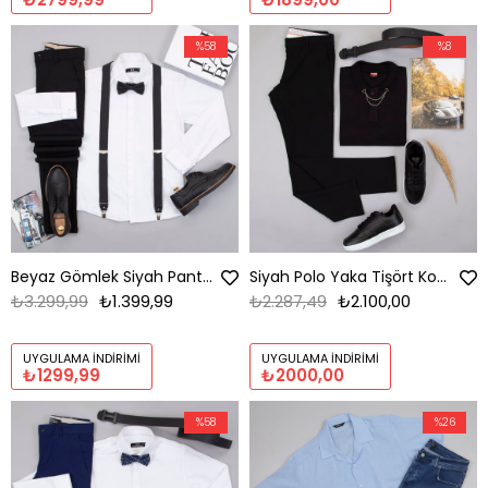
%58
%8
Beyaz Gömlek Siyah Pantolon Papyon Askı Ayakkabı Kombin
Siyah Polo Yaka Tişört Kombini Erkek | Slim Fit Şık Komple Set
₺3.299,99
₺1.399,99
₺2.287,49
₺2.100,00
UYGULAMA İNDIRIMI
UYGULAMA İNDIRIMI
₺1299,99
₺2000,00
%58
%26