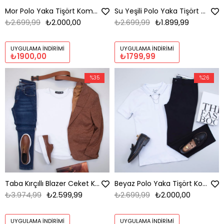
Mor Polo Yaka Tişört Kombini Erkek | Slim Fit Şık Komple Set
Su Yeşili Polo Yaka Tişört Kombini Erkek | Slim Fit Şık Komple Set
₺2.699,99
₺2.000,00
₺2.699,99
₺1.899,99
UYGULAMA İNDIRIMI
UYGULAMA İNDIRIMI
₺1900,00
₺1799,99
%35
%26
Taba Kırçıllı Blazer Ceket Kombini Erkek | Slim Fit Şık Komple Set
Beyaz Polo Yaka Tişört Kombini Erkek | Slim Fit Şık Komple Set
₺3.974,99
₺2.599,99
₺2.699,99
₺2.000,00
UYGULAMA İNDIRIMI
UYGULAMA İNDIRIMI