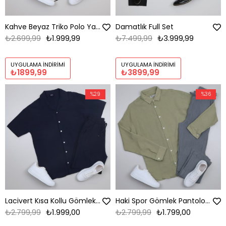
Kahve Beyaz Triko Polo Yaka Tişört Pantolon Kombini Erkek | Slim Fit Şık Günlük Set
Damatlık Full Set
₺2.699,99
₺1.999,99
₺7.499,99
₺3.999,99
UYGULAMA İNDIRIMI
UYGULAMA İNDIRIMI
₺1899,99
₺3899,99
%29
%36
Lacivert Kısa Kollu Gömlek Şort Ayakkabı Kombini
Haki Spor Gömlek Pantolon Ayakkabı Kombini
₺2.799,99
₺1.999,00
₺2.799,99
₺1.799,00