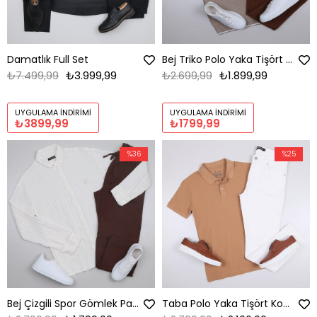
Damatlık Full Set
Bej Triko Polo Yaka Tişört Kombini Erkek | Slim Fit Şık Komple Set
₺7.499,99
₺3.999,99
₺2.699,99
₺1.899,99
UYGULAMA İNDIRIMI
UYGULAMA İNDIRIMI
₺3899,99
₺1799,99
%36
%25
Bej Çizgili Spor Gömlek Pantolon Ayakkabı Kombini
Taba Polo Yaka Tişört Kombini Erkek | Slim Fit Şık Komple Set