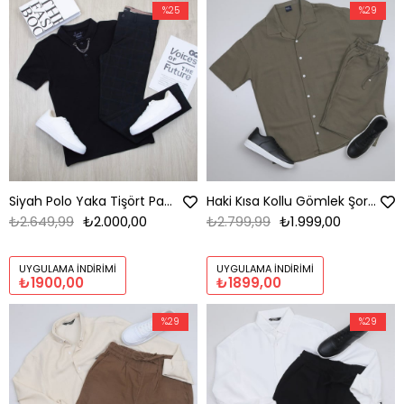
%25
%29
Siyah Polo Yaka Tişört Pantolon Ayakkabı Kombin
Haki Kısa Kollu Gömlek Şort Ayakkabı Kombini
₺2.649,99
₺2.000,00
₺2.799,99
₺1.999,00
UYGULAMA İNDIRIMI
UYGULAMA İNDIRIMI
₺1900,00
₺1899,00
%29
%29