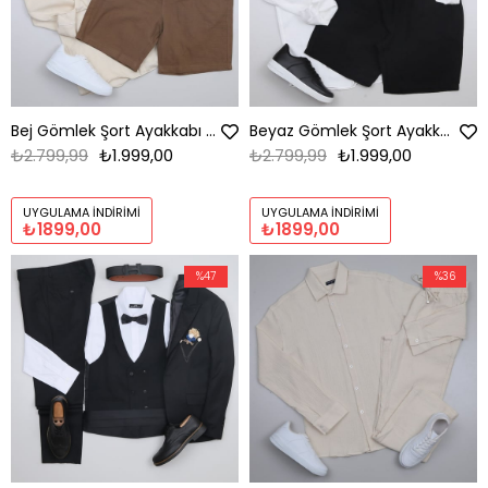
Bej Gömlek Şort Ayakkabı Kombini
Beyaz Gömlek Şort Ayakkabı Kombini
₺2.799,99
₺1.999,00
₺2.799,99
₺1.999,00
UYGULAMA İNDIRIMI
UYGULAMA İNDIRIMI
₺1899,00
₺1899,00
%47
%36