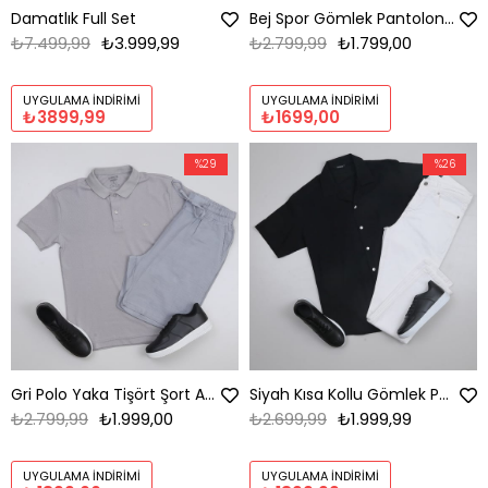
Damatlık Full Set
Bej Spor Gömlek Pantolon Ayakkabı Kombini
₺7.499,99
₺3.999,99
₺2.799,99
₺1.799,00
UYGULAMA İNDIRIMI
UYGULAMA İNDIRIMI
₺3899,99
₺1699,00
%29
%26
Gri Polo Yaka Tişört Şort Ayakkabı Kombini
Siyah Kısa Kollu Gömlek Pantolon Kombini Erkek | Slim Fit Şık Günlük Set
₺2.799,99
₺1.999,00
₺2.699,99
₺1.999,99
UYGULAMA İNDIRIMI
UYGULAMA İNDIRIMI