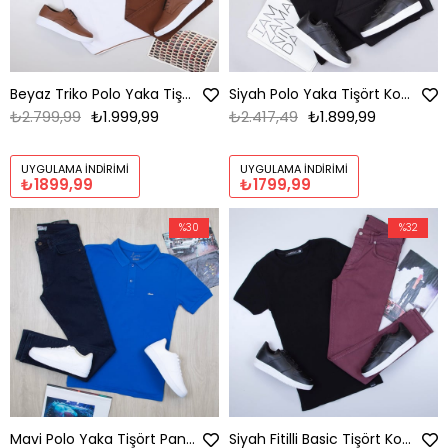
Beyaz Triko Polo Yaka Tişört Kombini Erkek | Slim Fit Şık Komple Set
Siyah Polo Yaka Tişört Kombini Erkek | Slim Fit Şık Komple Set
₺2.799,99
₺1.999,99
₺2.417,49
₺1.899,99
UYGULAMA İNDIRIMI
UYGULAMA İNDIRIMI
₺1899,99
₺1799,99
%30
%32
Mavi Polo Yaka Tişört Pantolon Ayakkabı Kombin
Siyah Fitilli Basic Tişört Kombini Erkek | Slim Fit Günlük Şık Komple Set