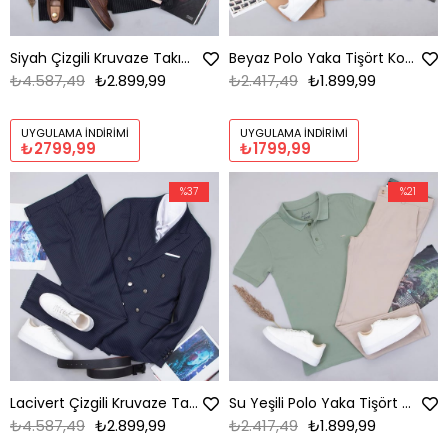
Siyah Çizgili Kruvaze Takım Elbise Kombini Erkek | Slim Fit Şık Komple Set
Beyaz Polo Yaka Tişört Kombini Erkek | Slim Fit Şık Komple Set
₺4.587,49
₺2.899,99
₺2.417,49
₺1.899,99
UYGULAMA İNDIRIMI
UYGULAMA İNDIRIMI
₺2799,99
₺1799,99
%37
%21
Lacivert Çizgili Kruvaze Takım Elbise Kombini Erkek | Slim Fit Şık Komple Set
Su Yeşili Polo Yaka Tişört Kombini Erkek | Slim Fit Şık Komple Set
₺4.587,49
₺2.899,99
₺2.417,49
₺1.899,99