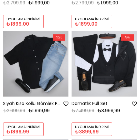
₺2.799,99
₺1.999,00
₺2.799,99
₺1.999,00
UYGULAMA İNDIRIMI
UYGULAMA İNDIRIMI
₺1899,00
₺1899,00
%26
%47
Siyah Kısa Kollu Gömlek Pantolon Kombini Erkek | Slim Fit Şık Günlük Set
Damatlık Full Set
₺2.699,99
₺1.999,99
₺7.499,99
₺3.999,99
UYGULAMA İNDIRIMI
UYGULAMA İNDIRIMI
₺1899,99
₺3899,99