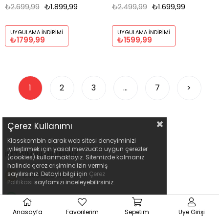
₺2.699,99
₺1.899,99
₺2.499,99
₺1.699,99
UYGULAMA İNDIRIMI
UYGULAMA İNDIRIMI
₺1799,99
₺1599,99
1
2
3
...
7
>
Çerez Kullanımı
Klasskombin olarak web sitesi deneyiminizi
iyileştirmek için yasal mevzuata uygun çerezler
İLETIŞIM BILGILERIMIZ
(cookies) kullanmaktayız. Sitemizde kalmanız
halinde çerez erişimine izin vermiş
sayılırsınız. Detaylı bilgi için
Çerez
0850 308 30 44
Politikası
sayfamızı inceleyebilirsiniz.
0552 280 44 36
Anasayfa
Favorilerim
Sepetim
Üye Girişi