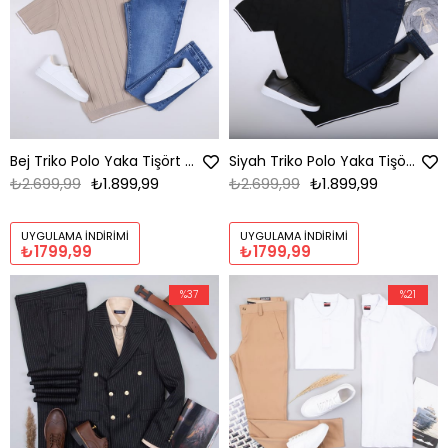
Bej Triko Polo Yaka Tişört Kombini Erkek | Slim Fit Şık Komple Set
Siyah Triko Polo Yaka Tişört Kombini Erkek | Slim Fit Şık Komple Set
₺2.699,99
₺1.899,99
₺2.699,99
₺1.899,99
UYGULAMA İNDIRIMI
UYGULAMA İNDIRIMI
₺1799,99
₺1799,99
%37
%21