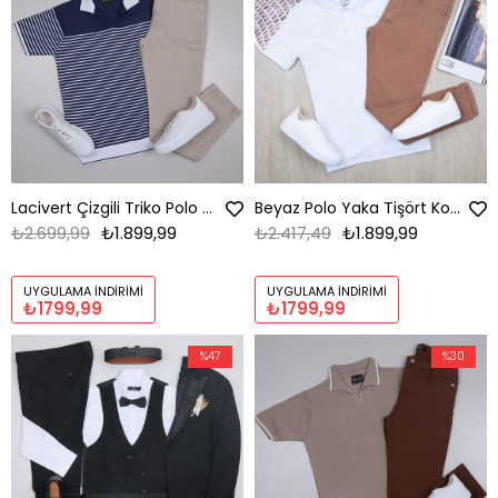
Lacivert Çizgili Triko Polo Yaka Tişört Kombini Erkek | Slim Fit Şık Komple Set
Beyaz Polo Yaka Tişört Kombini Erkek | Slim Fit Günlük Şık Komple Set
₺2.699,99
₺1.899,99
₺2.417,49
₺1.899,99
UYGULAMA İNDIRIMI
UYGULAMA İNDIRIMI
₺1799,99
₺1799,99
%47
%30