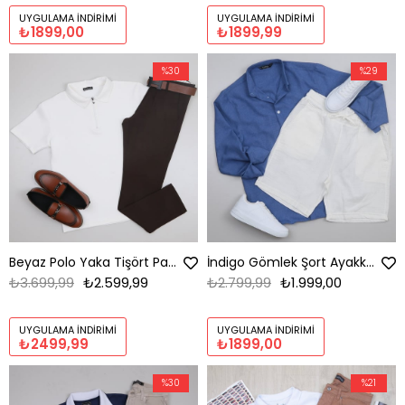
UYGULAMA İNDIRIMI
UYGULAMA İNDIRIMI
₺1899,00
₺1899,99
%30
%29
Beyaz Polo Yaka Tişört Pantolon Kombini Erkek | Slim Fit Şık Günlük Set
İndigo Gömlek Şort Ayakkabı Kombini
₺3.699,99
₺2.599,99
₺2.799,99
₺1.999,00
UYGULAMA İNDIRIMI
UYGULAMA İNDIRIMI
₺2499,99
₺1899,00
%30
%21