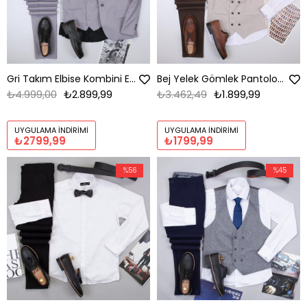
Gri Takım Elbise Kombini Erkek | Slim Fit Şık Komple Set
Bej Yelek Gömlek Pantolon Ayakkabı Kombin
₺4.999,00
₺2.899,99
₺3.462,49
₺1.899,99
UYGULAMA İNDIRIMI
UYGULAMA İNDIRIMI
₺2799,99
₺1799,99
%56
%45