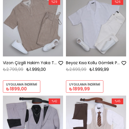
%29
%26
Vizon Çizgili Hakim Yaka Tişört Şort Ayakkabı Kombini
Beyaz Kısa Kollu Gömlek Pantolon Kombini Erkek | Slim Fit Şık Günlük Set
₺2.799,99
₺1.999,00
₺2.699,99
₺1.999,99
UYGULAMA İNDIRIMI
UYGULAMA İNDIRIMI
₺1899,00
₺1899,99
%42
%45