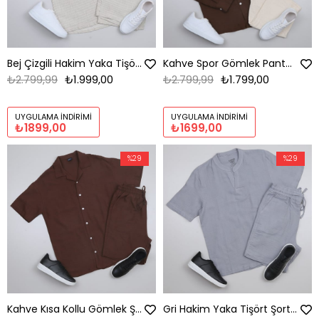
Bej Çizgili Hakim Yaka Tişört Şort Ayakkabı Kombini
Kahve Spor Gömlek Pantolon Ayakkabı Kombini
₺2.799,99
₺1.999,00
₺2.799,99
₺1.799,00
UYGULAMA İNDIRIMI
UYGULAMA İNDIRIMI
₺1899,00
₺1699,00
%29
%29
Kahve Kısa Kollu Gömlek Şort Ayakkabı Kombini
Gri Hakim Yaka Tişört Şort Ayakkabı Kombini