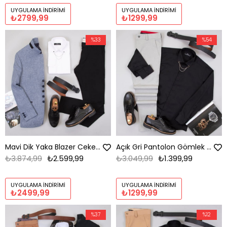
UYGULAMA İNDIRIMI
UYGULAMA İNDIRIMI
₺2799,99
₺1299,99
%33
%54
Mavi Dik Yaka Blazer Ceket Kombini Erkek | Slim Fit Şık Komple Set
Açık Gri Pantolon Gömlek Ayakkabı Kombin
₺3.874,99
₺2.599,99
₺3.049,99
₺1.399,99
UYGULAMA İNDIRIMI
UYGULAMA İNDIRIMI
₺2499,99
₺1299,99
%37
%12