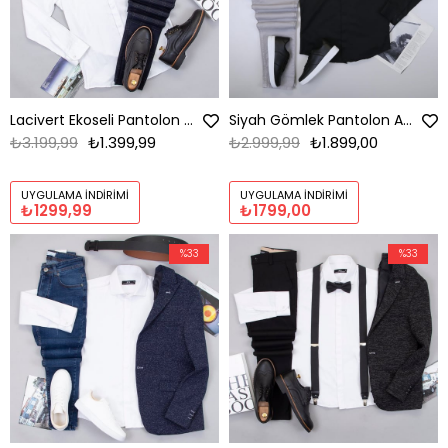
Lacivert Ekoseli Pantolon Beyaz Gömlek Ayakkabı Kombin
Siyah Gömlek Pantolon Ayakkabı Kombin
₺3.199,99
₺1.399,99
₺2.999,99
₺1.899,00
UYGULAMA İNDIRIMI
UYGULAMA İNDIRIMI
₺1299,99
₺1799,00
%33
%33