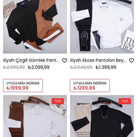
Siyah Çizgili Gömlek Pantolon Ayakkabı Kombin
Siyah Ekose Pantolon Beyaz Gömlek Ayakkabı Kombin
₺2.999,99
₺2.099,99
₺3.049,99
₺1.399,99
UYGULAMA İNDIRIMI
UYGULAMA İNDIRIMI
₺1999,99
₺1299,99
%36
%54