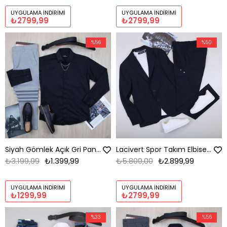
UYGULAMA İNDIRIMI
UYGULAMA İNDIRIMI
₺2799,99
₺2799,99
%56
%50
Siyah Gömlek Açık Gri Pantolon Ayakkabı Kombin
Lacivert Spor Takım Elbise Kombini Erkek | Slim Fit Şık Günlük Set
₺3.199,99
₺1.399,99
₺5.800,00
₺2.899,99
UYGULAMA İNDIRIMI
UYGULAMA İNDIRIMI
₺1299,99
₺2799,99
%33
%56