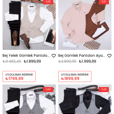
%45
%31
Bej Yelek Gömlek Pantolon Ayakkabı Kombin
Bej Gömlek Pantolon Ayakkabı Kombin
₺3.462,49
₺1.899,99
₺2.899,99
₺1.999,99
UYGULAMA İNDIRIMI
UYGULAMA İNDIRIMI
₺1799,99
₺1899,99
%45
%45