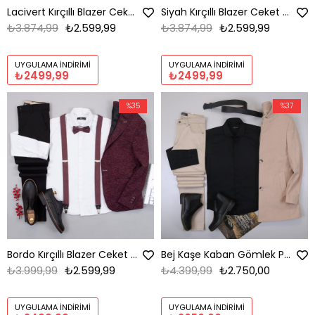
Lacivert Kırçıllı Blazer Ceket Kombini Erkek | Slim Fit Şık Komple Set
Siyah Kırçıllı Blazer Ceket Kombini Erkek | Slim Fit Şık Komple Set
₺3.874,99
₺2.599,99
₺3.874,99
₺2.599,99
UYGULAMA İNDIRIMI
UYGULAMA İNDIRIMI
₺2499,99
₺2499,99
%35
%37
Bordo Kırçıllı Blazer Ceket Kombini Erkek | Slim Fit Şık Komple Set
Bej Kaşe Kaban Gömlek Pantolon Bot Kombin
₺3.999,99
₺2.599,99
₺4.399,99
₺2.750,00
UYGULAMA İNDIRIMI
UYGULAMA İNDIRIMI