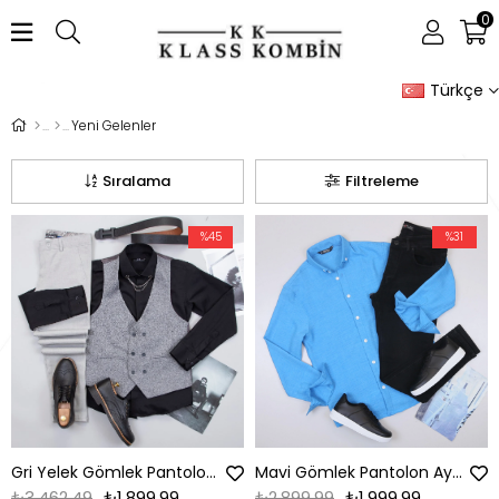
0
Türkçe
Yeni Gelenler
Sıralama
Filtreleme
%45
%31
Gri Yelek Gömlek Pantolon Ayakkabı Kombin
Mavi Gömlek Pantolon Ayakkabı Kombin
₺3.462,49
₺1.899,99
₺2.899,99
₺1.999,99