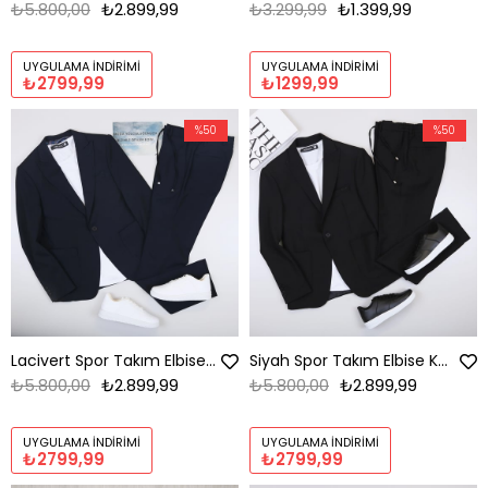
₺5.800,00
₺2.899,99
₺3.299,99
₺1.399,99
UYGULAMA İNDIRIMI
UYGULAMA İNDIRIMI
₺2799,99
₺1299,99
%50
%50
Lacivert Spor Takım Elbise Kombini Erkek | Slim Fit Şık Günlük Set
Siyah Spor Takım Elbise Kombini Erkek | Slim Fit Şık Günlük Set
₺5.800,00
₺2.899,99
₺5.800,00
₺2.899,99
UYGULAMA İNDIRIMI
UYGULAMA İNDIRIMI
₺2799,99
₺2799,99