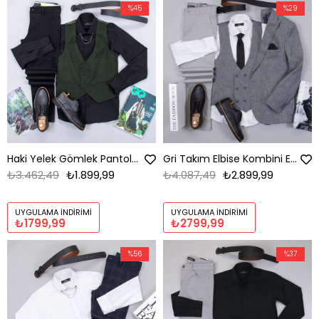
%45
%29
Haki Yelek Gömlek Pantolon Ayakkabı Kombin
Gri Takım Elbise Kombini Erkek | Slim Fit Şık Komple Set
₺3.462,49
₺1.899,99
₺4.087,49
₺2.899,99
UYGULAMA İNDIRIMI
UYGULAMA İNDIRIMI
₺1799,99
₺2799,99
%56
%37