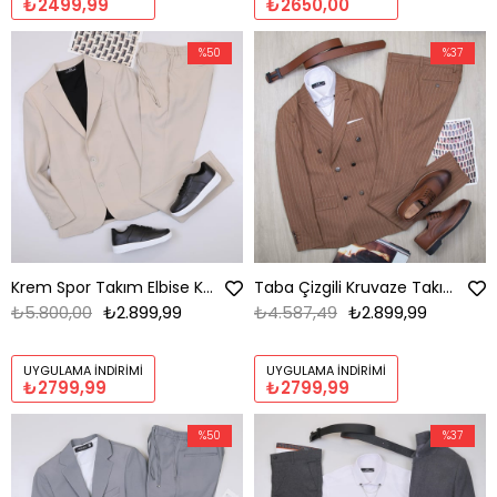
₺2499,99
₺2650,00
%50
%37
Krem Spor Takım Elbise Kombini Erkek | Slim Fit Şık Günlük Set
Taba Çizgili Kruvaze Takım Elbise Kombini Erkek | Slim Fit Şık Komple Set
₺5.800,00
₺2.899,99
₺4.587,49
₺2.899,99
UYGULAMA İNDIRIMI
UYGULAMA İNDIRIMI
₺2799,99
₺2799,99
%50
%37