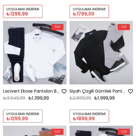
UYGULAMA İNDIRIMI
UYGULAMA İNDIRIMI
₺1299,99
₺1799,00
%54
%31
Lacivert Ekose Pantolon Beyaz Gömlek Ayakkabı Kombin
Siyah Çizgili Gömlek Pantolon Ayakkabı Kombin
₺3.049,99
₺1.399,99
₺2.899,99
₺1.999,99
UYGULAMA İNDIRIMI
UYGULAMA İNDIRIMI
₺1299,99
₺1899,99
%30
%54