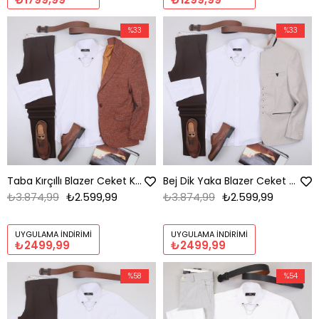
%33
%33
Taba Kırçıllı Blazer Ceket Kombini Erkek | Slim Fit Şık Komple Set
Bej Dik Yaka Blazer Ceket Kombini Erkek | Slim Fit Şık Komple Set
₺3.874,99
₺2.599,99
₺3.874,99
₺2.599,99
UYGULAMA İNDIRIMI
UYGULAMA İNDIRIMI
₺2499,99
₺2499,99
%58
%54