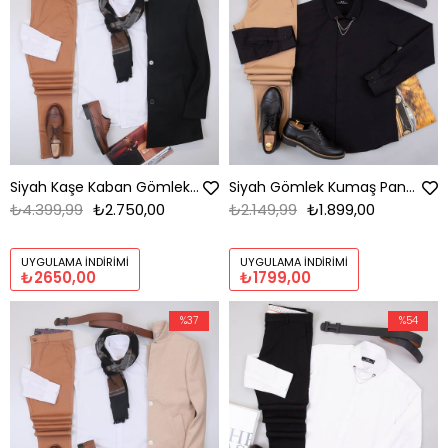
Siyah Kaşe Kaban Gömlek Pantolon Ayakkabı Kombin
Siyah Gömlek Kumaş Pantolon Ayakkabı Kombini
₺4.399,99
₺2.750,00
₺2.149,99
₺1.899,00
UYGULAMA İNDIRIMI
UYGULAMA İNDIRIMI
₺2650,00
₺1799,00
%37
%54