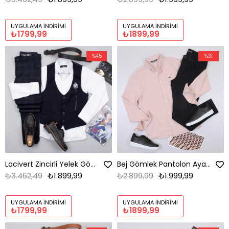
UYGULAMA İNDIRIMI
UYGULAMA İNDIRIMI
₺1799,99
₺1899,99
%45
%31
Lacivert Zincirli Yelek Gömlek Pantolon Ayakkabı Kombin
Bej Gömlek Pantolon Ayakkabı Kombin
₺3.462,49
₺1.899,99
₺2.899,99
₺1.999,99
UYGULAMA İNDIRIMI
UYGULAMA İNDIRIMI
₺1799,99
₺1899,99