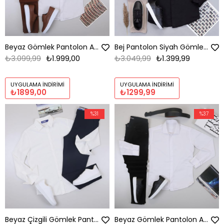
Beyaz Gömlek Pantolon Ayakkabı Kombin
Bej Pantolon Siyah Gömlek Ayakkabı Kombin
₺3.099,99
₺1.999,00
₺3.049,99
₺1.399,99
UYGULAMA İNDIRIMI
UYGULAMA İNDIRIMI
₺1899,00
₺1299,99
%31
%37
Beyaz Çizgili Gömlek Pantolon Ayakkabı Kombin
Beyaz Gömlek Pantolon Ayakkabı Kombin