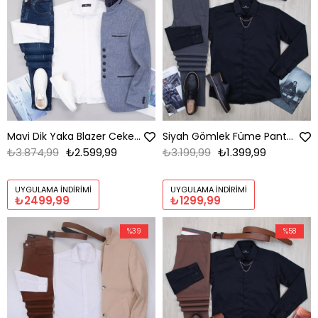
Mavi Dik Yaka Blazer Ceket Kombini Erkek | Slim Fit Şık Komple Set
Siyah Gömlek Füme Pantolon Ayakkabı Kombin
₺3.874,99
₺2.599,99
₺3.199,99
₺1.399,99
UYGULAMA İNDIRIMI
UYGULAMA İNDIRIMI
₺2499,99
₺1299,99
%39
%58