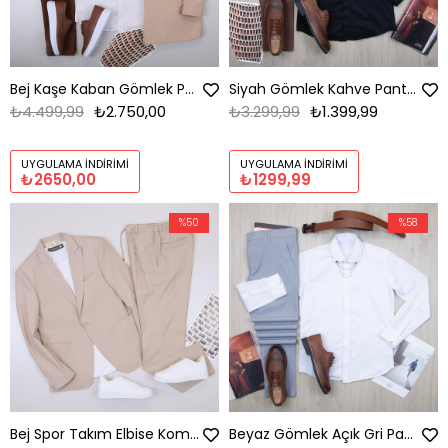
Bej Kaşe Kaban Gömlek Pantolon Ayakkabı Kombin
Siyah Gömlek Kahve Pantolon Ayakkabı Kombin
₺4.499,99
₺2.750,00
₺3.299,99
₺1.399,99
UYGULAMA İNDIRIMI
UYGULAMA İNDIRIMI
₺2650,00
₺1299,99
%50
%58
Bej Spor Takım Elbise Kombini Erkek | Slim Fit Şık Günlük Set
Beyaz Gömlek Açık Gri Pantolon Ayakkabı Kombin