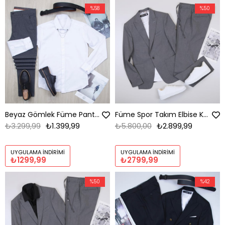
%58
%50
Beyaz Gömlek Füme Pantolon Ayakkabı Kombin
Füme Spor Takım Elbise Kombini Erkek | Slim Fit Şık Günlük Set
₺3.299,99
₺1.399,99
₺5.800,00
₺2.899,99
UYGULAMA İNDIRIMI
UYGULAMA İNDIRIMI
₺1299,99
₺2799,99
%50
%42