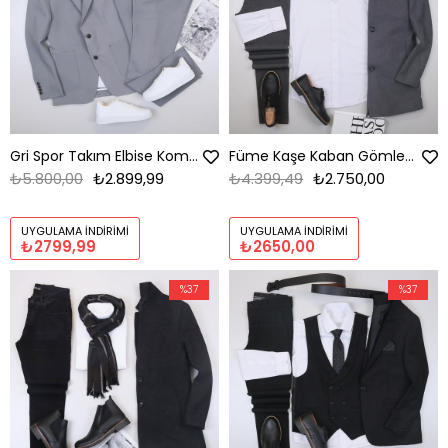
Gri Spor Takım Elbise Kombini Erkek | Slim Fit Şık Günlük Set
Füme Kaşe Kaban Gömlek Pantolon Ayakkabı Kombin
₺5.800,00
₺2.899,99
₺4.399,49
₺2.750,00
UYGULAMA İNDIRIMI
UYGULAMA İNDIRIMI
₺2799,99
₺2650,00
%37
%37