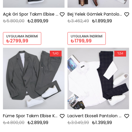
Açık Gri Spor Takım Elbise Kombini Erkek | Slim Fit Şık Günlük Set
Bej Yelek Gömlek Pantolon Ayakkabı Kombin
₺5.800,00
₺2.899,99
₺3.462,49
₺1.899,99
UYGULAMA İNDIRIMI
UYGULAMA İNDIRIMI
₺2799,99
₺1799,99
%40
%54
Füme Spor Takım Elbise Kombini Erkek | Slim Fit Şık Günlük Set
Lacivert Ekoseli Pantolon Gömlek Ayakkabı Kombin
₺4.800,00
₺2.899,99
₺3.049,99
₺1.399,99