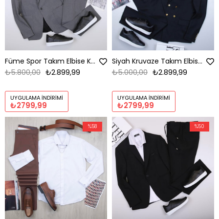
Füme Spor Takım Elbise Kombini Erkek | Slim Fit Şık Günlük Set
Siyah Kruvaze Takım Elbise Tişört Kombini Erkek | Slim Fit Şık Günlük Set
₺5.800,00
₺2.899,99
₺5.000,00
₺2.899,99
UYGULAMA İNDIRIMI
UYGULAMA İNDIRIMI
₺2799,99
₺2799,99
%58
%50