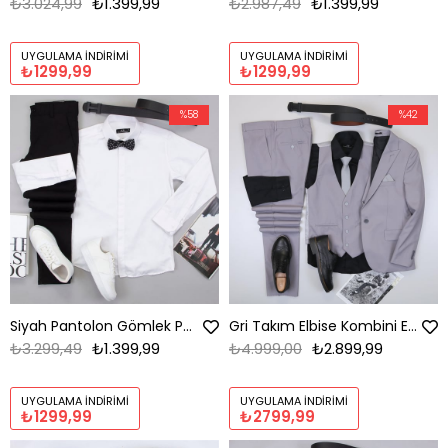
₺3.024,99
₺1.399,99
₺2.987,49
₺1.399,99
UYGULAMA İNDIRIMI
UYGULAMA İNDIRIMI
₺1299,99
₺1299,99
%58
%42
Siyah Pantolon Gömlek Papyon Ayakkabı Kombin
Gri Takım Elbise Kombini Erkek | Slim Fit Şık Komple Set
₺3.299,49
₺1.399,99
₺4.999,00
₺2.899,99
UYGULAMA İNDIRIMI
UYGULAMA İNDIRIMI
₺1299,99
₺2799,99