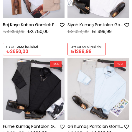
Bej Kaşe Kaban Gömlek Pantolon Ayakkabı Kombin
Siyah Kumaş Pantolon Gömlek Ayakkabı Kombin
₺4.399,99
₺2.750,00
₺3.024,99
₺1.399,99
UYGULAMA İNDIRIMI
UYGULAMA İNDIRIMI
₺2650,00
₺1299,99
%54
%53
Füme Kumaş Pantolon Gömlek Ayakkabı Kombin
Gri Kumaş Pantolon Gömlek Ayakkabı Kombin