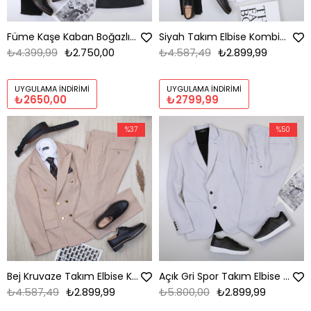
Füme Kaşe Kaban Boğazlı Body Pantolon Bot Kombin
Siyah Takım Elbise Kombini Erkek | Slim Fit Şık Komple Set
₺4.399,99
₺2.750,00
₺4.587,49
₺2.899,99
UYGULAMA İNDIRIMI
UYGULAMA İNDIRIMI
₺2650,00
₺2799,99
%37
%50
Bej Kruvaze Takım Elbise Kombini Erkek | Slim Fit Şık Komple Set
Açık Gri Spor Takım Elbise Kombini Erkek | Slim Fit Şık Günlük Set
₺4.587,49
₺2.899,99
₺5.800,00
₺2.899,99