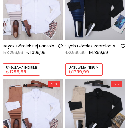
Beyaz Gömlek Bej Pantolon Ayakkabı Kombin
Siyah Gömlek Pantolon Ayakkabı Kombin
₺3.299,99
₺1.399,99
₺2.999,99
₺1.899,99
UYGULAMA İNDIRIMI
UYGULAMA İNDIRIMI
₺1299,99
₺1799,99
%58
%37