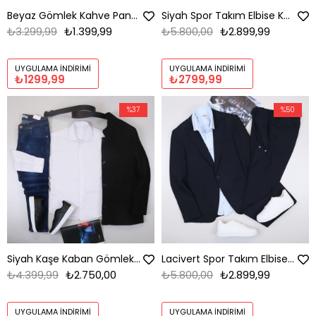
Beyaz Gömlek Kahve Pantolon Ayakkabı Kombin
Siyah Spor Takım Elbise Kombini Erkek | Slim Fit Şık Günlük Set
₺3.299,99
₺1.399,99
₺5.800,00
₺2.899,99
UYGULAMA İNDIRIMI
UYGULAMA İNDIRIMI
₺1299,99
₺2799,99
%37
%50
Siyah Kaşe Kaban Gömlek Pantolon Ayakkabı Kombin
Lacivert Spor Takım Elbise Kombini Erkek | Slim Fit Şık Günlük Set
₺4.399,99
₺2.750,00
₺5.800,00
₺2.899,99
UYGULAMA İNDIRIMI
UYGULAMA İNDIRIMI