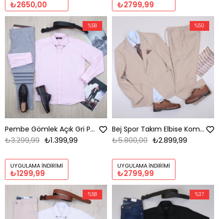
₺2650,00
₺2799,99
%58
%50
Pembe Gömlek Açık Gri Pantolon Ayakkabı Kombin
Bej Spor Takım Elbise Kombini Erkek | Slim Fit Şık Set
₺3.299,99
₺1.399,99
₺5.800,00
₺2.899,99
UYGULAMA İNDIRIMI
UYGULAMA İNDIRIMI
₺1299,99
₺2799,99
%58
%37