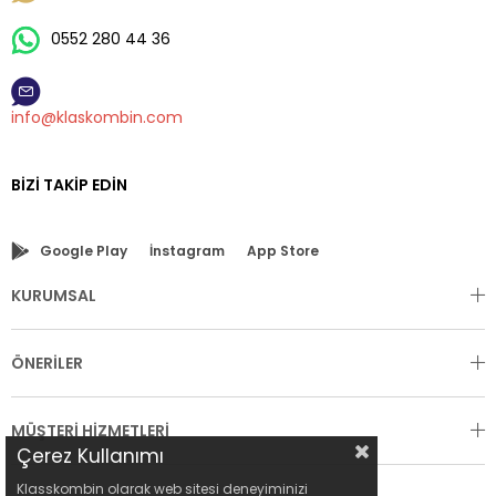
0552 280 44 36
info@klaskombin.com
BIZI TAKIP EDIN
Google Play
İnstagram
App Store
KURUMSAL
ÖNERİLER
MÜŞTERİ HİZMETLERİ
Çerez Kullanımı
Klasskombin olarak web sitesi deneyiminizi