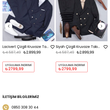
Lacivert Çizgili Kruvaze Takım Elbise Kombini Erkek | Slim Fit Şık Komple Set
Siyah Çizgili Kruvaze Takım Elbise Kombini Erkek | Slim Fit Şık Komple Set
₺4.587,49
₺2.899,99
₺4.587,49
₺2.899,99
UYGULAMA İNDIRIMI
UYGULAMA İNDIRIMI
₺2799,99
₺2799,99
İLETIŞIM BILGILERIMIZ
0850 308 30 44