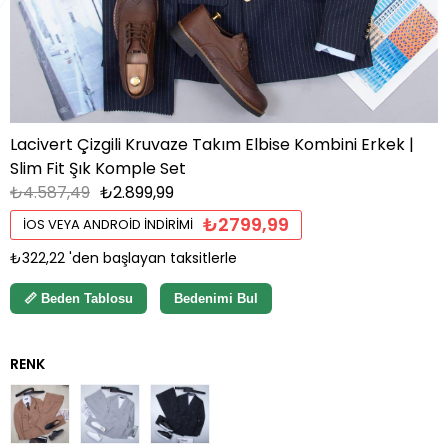
Lacivert Çizgili Kruvaze Takım Elbise Kombini Erkek |
Slim Fit Şık Komple Set
₺4.587,49
₺2.899,99
₺2799,99
İOS VEYA ANDROID İNDIRIMI
₺322,22
'den başlayan taksitlerle
📏 Beden Tablosu
Bedenimi Bul