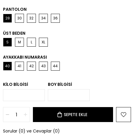
PANTOLON
28
30
32
34
36
ÜST BEDEN
S
M
L
XL
AYAKKABI NUMARASI
40
41
42
43
44
KILO BILGISI
BOY BILGISI
Sorular (0) ve Cevaplar (0)