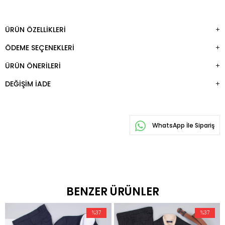
ÜRÜN ÖZELLIKLERI
ÖDEME SEÇENEKLERI
ÜRÜN ÖNERILERI
DEĞIŞIM İADE
WhatsApp İle Sipariş
BENZER ÜRÜNLER
%37
%37