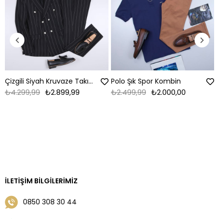
Çizgili Siyah Kruvaze Takım Elbise Kombini
Polo Şık Spor Kombin
₺4.299,99
₺2.899,99
₺2.499,99
₺2.000,00
İLETIŞIM BILGILERIMIZ
0850 308 30 44