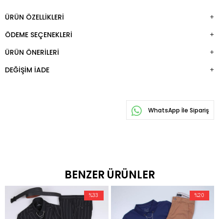
ÜRÜN ÖZELLIKLERI
ÖDEME SEÇENEKLERI
ÜRÜN ÖNERILERI
DEĞIŞIM İADE
WhatsApp İle Sipariş
BENZER ÜRÜNLER
%33
%20