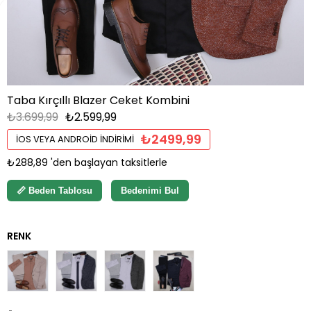
Taba Kırçıllı Blazer Ceket Kombini
₺3.699,99
₺2.599,99
₺2499,99
İOS VEYA ANDROID İNDIRIMI
₺288,89
'den başlayan taksitlerle
📏 Beden Tablosu
Bedenimi Bul