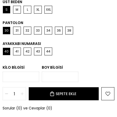
ÜST BEDEN
S
M
L
XL
XXL
PANTOLON
30
31
32
33
34
36
38
AYAKKABI NUMARASI
40
41
42
43
44
KILO BILGISI
BOY BILGISI
Sorular (0) ve Cevaplar (0)