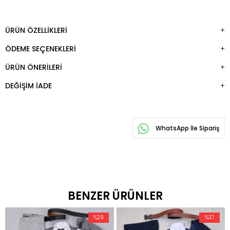
ÜRÜN ÖZELLIKLERI
ÖDEME SEÇENEKLERI
ÜRÜN ÖNERILERI
DEĞIŞIM İADE
WhatsApp İle Sipariş
BENZER ÜRÜNLER
%29
%37