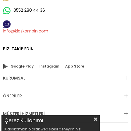
0552 280 44 36
info@klaskombin.com
BIZI TAKIP EDIN
Google Play
İnstagram
App Store
KURUMSAL
ÖNERİLER
MÜŞTERİ HİZMETLERİ
Çerez Kullanımı
Klasskombin olarak web sitesi deneyiminizi