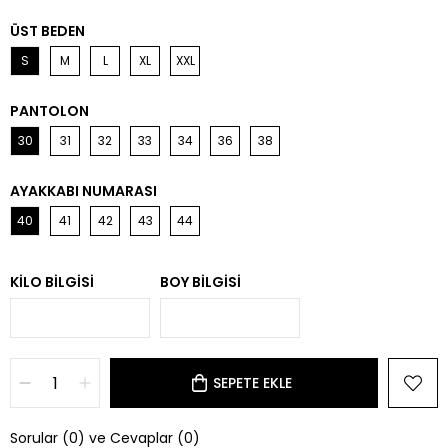
ÜST BEDEN
S
M
L
XL
XXL
PANTOLON
30
31
32
33
34
36
38
AYAKKABI NUMARASI
40
41
42
43
44
KILO BILGISI
BOY BILGISI
Sorular (0) ve Cevaplar (0)