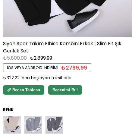
Siyah Spor Takım Elbise Kombini Erkek | Slim Fit Şık
Günlük Set
₺5.800,00
₺2.899,99
₺2799,99
İOS VEYA ANDROID İNDIRIMI
₺322,22
'den başlayan taksitlerle
📏 Beden Tablosu
Bedenimi Bul