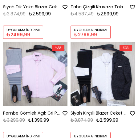
Siyah Dik Yaka Blazer Ceket Gömlek Pantolon Ayakkabı Kombin
Taba Çizgili Kruvaze Takım Elbise Kombini
₺3.874,99
₺2.599,99
₺4.587,49
₺2.899,99
UYGULAMA İNDIRIMI
UYGULAMA İNDIRIMI
₺2499,99
₺2799,99
%58
%33
Pembe Gömlek Açık Gri Pantolon Ayakkabı Kombin
Siyah Kırçıllı Blazer Ceket Gömlek Pantolon Ayakkabı Kombin
₺3.299,99
₺1.399,99
₺3.874,99
₺2.599,99
UYGULAMA İNDIRIMI
UYGULAMA İNDIRIMI