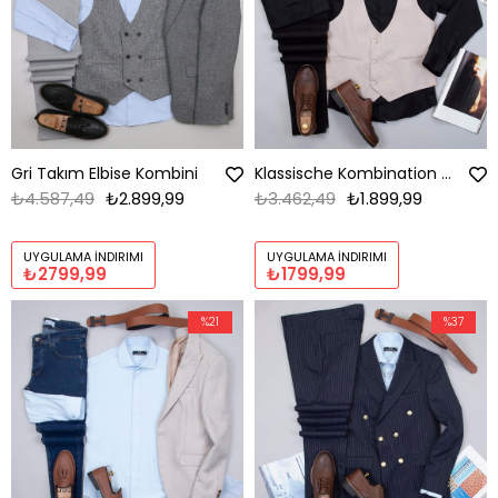
Gri Takım Elbise Kombini
Klassische Kombination mit Weste
₺4.587,49
₺2.899,99
₺3.462,49
₺1.899,99
UYGULAMA İNDIRIMI
UYGULAMA İNDIRIMI
₺2799,99
₺1799,99
%21
%37