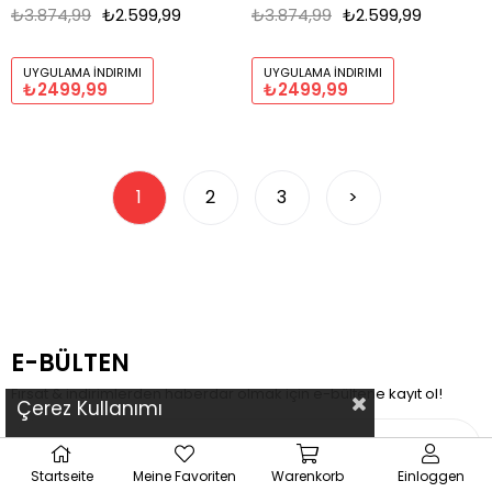
₺3.874,99
₺2.599,99
₺3.874,99
₺2.599,99
UYGULAMA İNDIRIMI
UYGULAMA İNDIRIMI
₺2499,99
₺2499,99
1
2
3
>
E-BÜLTEN
Fırsat & indirimlerden haberdar olmak için e-bültene kayıt ol!
Çerez Kullanımı
Startseite
Meine Favoriten
Warenkorb
Einloggen