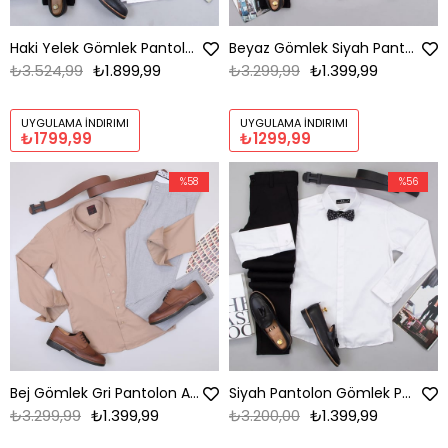
Haki Yelek Gömlek Pantolon Ayakkabı Kombin
Beyaz Gömlek Siyah Pantolon Papyon Askı Ayakkabı Kombin
₺3.524,99
₺1.899,99
₺3.299,99
₺1.399,99
UYGULAMA İNDIRIMI
UYGULAMA İNDIRIMI
₺1799,99
₺1299,99
%58
%56
Bej Gömlek Gri Pantolon Ayakkabı Kombin
Siyah Pantolon Gömlek Papyon Ayakkabı Kombin
₺3.299,99
₺1.399,99
₺3.200,00
₺1.399,99