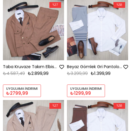
%37
%58
Taba Kruvaze Takım Elbise Kombini
Beyaz Gömlek Gri Pantolon Ayakkabı Kombin
₺4.587,49
₺2.899,99
₺3.299,99
₺1.399,99
UYGULAMA İNDIRIMI
UYGULAMA İNDIRIMI
₺2799,99
₺1299,99
%37
%58