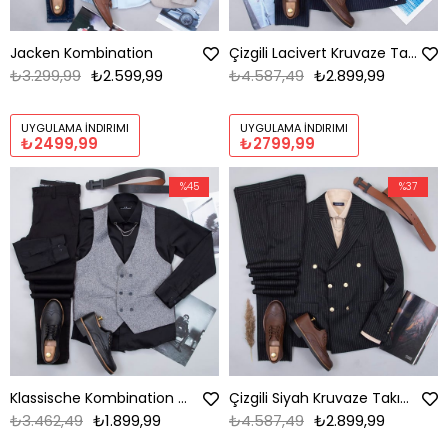
Jacken Kombination
Çizgili Lacivert Kruvaze Takım Elbise Kombini
₺3.299,99
₺2.599,99
₺4.587,49
₺2.899,99
UYGULAMA İNDIRIMI
UYGULAMA İNDIRIMI
₺2499,99
₺2799,99
%45
%37
Klassische Kombination mit Weste
Çizgili Siyah Kruvaze Takım Elbise Kombini
₺3.462,49
₺1.899,99
₺4.587,49
₺2.899,99