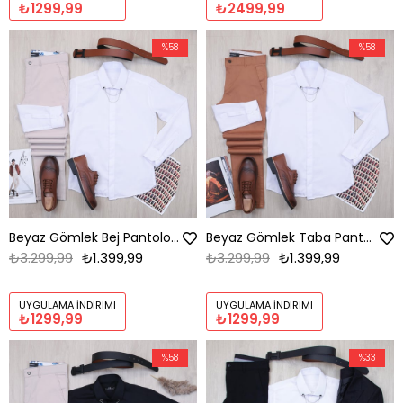
₺1299,99
₺2499,99
%58
%58
Beyaz Gömlek Bej Pantolon Ayakkabı Kombin
Beyaz Gömlek Taba Pantolon Ayakkabı Kombin
₺3.299,99
₺1.399,99
₺3.299,99
₺1.399,99
UYGULAMA İNDIRIMI
UYGULAMA İNDIRIMI
₺1299,99
₺1299,99
%58
%33