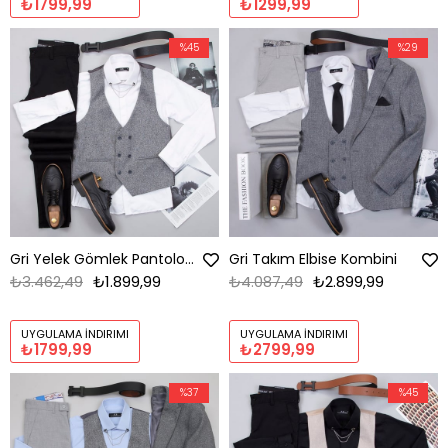
₺1799,99
₺1299,99
%45
%29
Gri Yelek Gömlek Pantolon Ayakkabı Kombin
Gri Takım Elbise Kombini
₺3.462,49
₺1.899,99
₺4.087,49
₺2.899,99
UYGULAMA İNDIRIMI
UYGULAMA İNDIRIMI
₺1799,99
₺2799,99
%37
%45