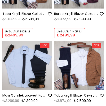
Taba Kırçıllı Blazer Ceket Gömlek Pantolon Ayakkabı Kombin
Bordo Kırçıllı Blazer Ceket Gömlek Pantolon Ayakkabı Kombin
₺3.874,99
₺2.599,99
₺3.874,99
₺2.599,99
UYGULAMA İNDIRIMI
UYGULAMA İNDIRIMI
₺2499,99
₺2499,99
%58
%33
Mavi Gömlek Lacivert Kumaş Pantolon Ayakkabı Kombin
Taba Kırçıllı Blazer Ceket Gömlek Pantolon Ayakkabı Kombin
₺3.299,99
₺1.399,99
₺3.874,99
₺2.599,99