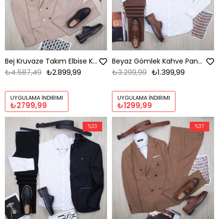
Bej Kruvaze Takım Elbise Kombini
Beyaz Gömlek Kahve Pantolon Ayakkabı Kombin
₺4.587,49
₺2.899,99
₺3.299,99
₺1.399,99
UYGULAMA İNDIRIMI
UYGULAMA İNDIRIMI
₺2799,99
₺1299,99
%33
%37