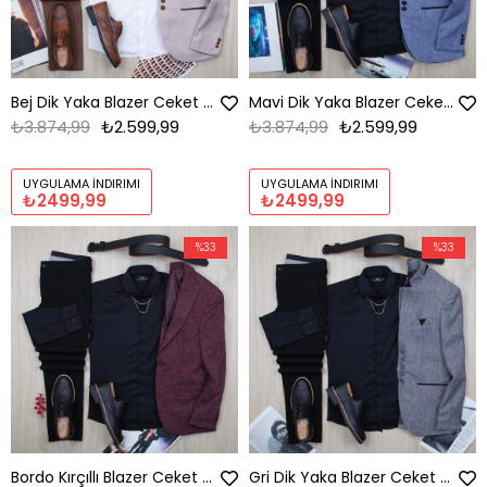
Bej Dik Yaka Blazer Ceket Gömlek Pantolon Ayakkabı Kombin
Mavi Dik Yaka Blazer Ceket Gömlek Pantolon Ayakkabı Kombin
₺3.874,99
₺2.599,99
₺3.874,99
₺2.599,99
UYGULAMA İNDIRIMI
UYGULAMA İNDIRIMI
₺2499,99
₺2499,99
%33
%33
Bordo Kırçıllı Blazer Ceket Gömlek Pantolon Ayakkabı Kombin
Gri Dik Yaka Blazer Ceket Gömlek Pantolon Ayakkabı Kombin