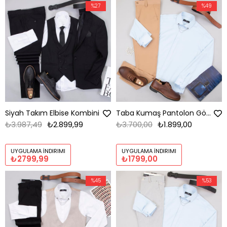
%27
%49
Siyah Takım Elbise Kombini
Taba Kumaş Pantolon Gömlek Ayakkabı Kombin
₺3.987,49
₺2.899,99
₺3.700,00
₺1.899,00
UYGULAMA İNDIRIMI
UYGULAMA İNDIRIMI
₺2799,99
₺1799,00
%45
%53