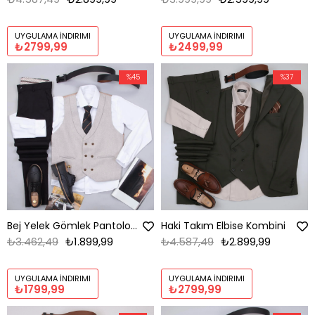
UYGULAMA İNDIRIMI
UYGULAMA İNDIRIMI
₺2799,99
₺2499,99
%45
%37
Bej Yelek Gömlek Pantolon Ayakkabı Kombin
Haki Takım Elbise Kombini
₺3.462,49
₺1.899,99
₺4.587,49
₺2.899,99
UYGULAMA İNDIRIMI
UYGULAMA İNDIRIMI
₺1799,99
₺2799,99