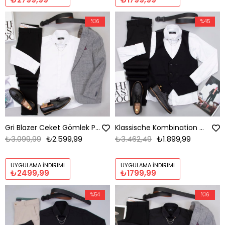
%16
%45
Gri Blazer Ceket Gömlek Pantolon Ayakkabı Kombin
Klassische Kombination mit Weste
₺3.099,99
₺2.599,99
₺3.462,49
₺1.899,99
UYGULAMA İNDIRIMI
UYGULAMA İNDIRIMI
₺2499,99
₺1799,99
%54
%16