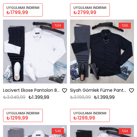
UYGULAMA İNDIRIMI
UYGULAMA İNDIRIMI
₺1799,99
₺2799,99
%54
%56
Lacivert Ekose Pantolon Beyaz Gömlek Ayakkabı Kombin
Siyah Gömlek Füme Pantolon Ayakkabı Kombin
₺3.049,99
₺1.399,99
₺3.199,99
₺1.399,99
UYGULAMA İNDIRIMI
UYGULAMA İNDIRIMI
₺1299,99
₺1299,99
%46
%54