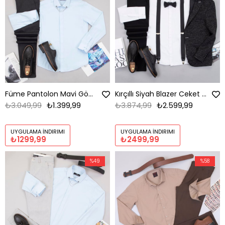
Füme Pantolon Mavi Gömlek Ayakkabı Kombin
Kırçıllı Siyah Blazer Ceket Gömlek Pantolon Papyon Askı Ayakkabı Kombin
₺3.049,99
₺1.399,99
₺3.874,99
₺2.599,99
UYGULAMA İNDIRIMI
UYGULAMA İNDIRIMI
₺1299,99
₺2499,99
%49
%58