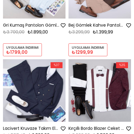
Gri Kumaş Pantolon Gömlek Ayakkabı Kombin
Bej Gömlek Kahve Pantolon Ayakkabı Kombin
₺3.700,00
₺1.899,00
₺3.299,99
₺1.399,99
UYGULAMA İNDIRIMI
UYGULAMA İNDIRIMI
₺1799,00
₺1299,99
%37
%35
Lacivert Kruvaze Takım Elbise Kombini
Kırçıllı Bordo Blazer Ceket Gömlek Pantolon Papyon Askı Ayakkabı Kombin