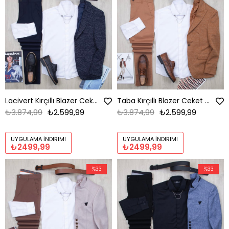
Lacivert Kırçıllı Blazer Ceket Gömlek Pantolon Ayakkabı Kombin
Taba Kırçıllı Blazer Ceket Gömlek Pantolon Ayakkabı Kombin
₺3.874,99
₺2.599,99
₺3.874,99
₺2.599,99
UYGULAMA İNDIRIMI
UYGULAMA İNDIRIMI
₺2499,99
₺2499,99
%33
%33