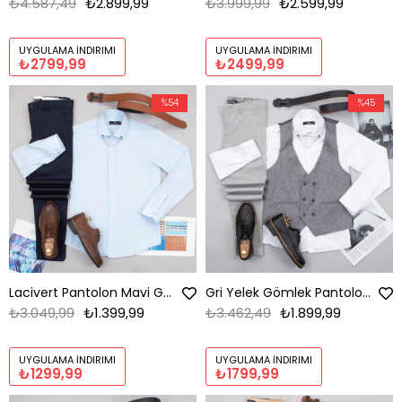
₺4.587,49
₺2.899,99
₺3.999,99
₺2.599,99
UYGULAMA İNDIRIMI
UYGULAMA İNDIRIMI
₺2799,99
₺2499,99
%54
%45
Lacivert Pantolon Mavi Gömlek Ayakkabı Kombin
Gri Yelek Gömlek Pantolon Ayakkabı Kombin
₺3.049,99
₺1.399,99
₺3.462,49
₺1.899,99
UYGULAMA İNDIRIMI
UYGULAMA İNDIRIMI
₺1299,99
₺1799,99