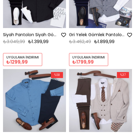
Siyah Pantolon Siyah Gömlek Ayakkabı Kombin
Gri Yelek Gömlek Pantolon Ayakkabı Kombin
₺3.049,99
₺1.399,99
₺3.462,49
₺1.899,99
UYGULAMA İNDIRIMI
UYGULAMA İNDIRIMI
₺1299,99
₺1799,99
%58
%37