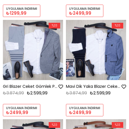
UYGULAMA İNDIRIMI
UYGULAMA İNDIRIMI
₺1299,99
₺2499,99
%33
%33
Gri Blazer Ceket Gömlek Pantolon Ayakkabı Kombin
Mavi Dik Yaka Blazer Ceket Gömlek Pantolon Ayakkabı Kombin
₺3.874,99
₺2.599,99
₺3.874,99
₺2.599,99
UYGULAMA İNDIRIMI
UYGULAMA İNDIRIMI
₺2499,99
₺2499,99
%33
%33