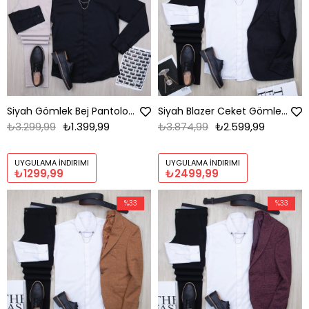
Siyah Gömlek Bej Pantolon Ayakkabı Kombin
Siyah Blazer Ceket Gömlek Pantolon Ayakkabı Kombin
₺3.299,99
₺1.399,99
₺3.874,99
₺2.599,99
UYGULAMA İNDIRIMI
UYGULAMA İNDIRIMI
₺1299,99
₺2499,99
%33
%33