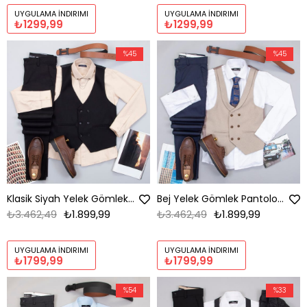
UYGULAMA İNDIRIMI
UYGULAMA İNDIRIMI
₺1299,99
₺1299,99
%45
%45
Klasik Siyah Yelek Gömlek Pantolon Ayakkabı Kombin
Bej Yelek Gömlek Pantolon Ayakkabı Kombin
₺3.462,49
₺1.899,99
₺3.462,49
₺1.899,99
UYGULAMA İNDIRIMI
UYGULAMA İNDIRIMI
₺1799,99
₺1799,99
%54
%33