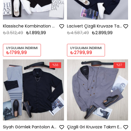
Klassische Kombination mit Weste
Lacivert Çizgili Kruvaze Takım Elbise Kombini
₺3.512,49
₺1.899,99
₺4.587,49
₺2.899,99
UYGULAMA İNDIRIMI
UYGULAMA İNDIRIMI
₺1799,99
₺2799,99
%56
%37
Siyah Gömlek Pantolon Ayakkabı Kombin
Çizgili Gri Kruvaze Takım Elbise Kombini