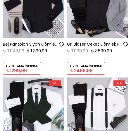
Bej Pantolon Siyah Gömlek Ayakkabı Kombin
Gri Blazer Ceket Gömlek Pantolon Ayakkabı Kombin
₺3.049,99
₺1.399,99
₺3.099,99
₺2.599,99
UYGULAMA İNDIRIMI
UYGULAMA İNDIRIMI
₺1299,99
₺2499,99
%46
%58