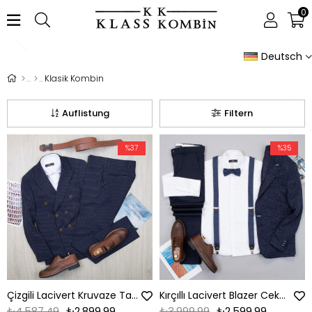
0
Deutsch
Klasik Kombin
Auflistung
Filtern
%37
%35
Çizgili Lacivert Kruvaze Takım Elbise Kombini
Kırçıllı Lacivert Blazer Ceket Gömlek Pantolon Papyon Askı Ayakkabı Kombin
₺4.587,49
₺2.899,99
₺3.999,99
₺2.599,99