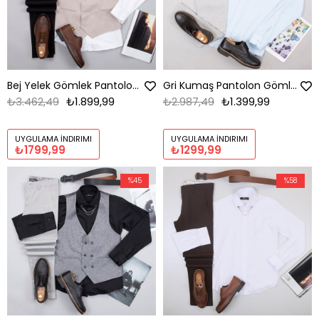
Bej Yelek Gömlek Pantolon Ayakkabı Kombin
Gri Kumaş Pantolon Gömlek Ayakkabı Kombin
₺3.462,49
₺1.899,99
₺2.987,49
₺1.399,99
UYGULAMA İNDIRIMI
UYGULAMA İNDIRIMI
₺1799,99
₺1299,99
%45
%58