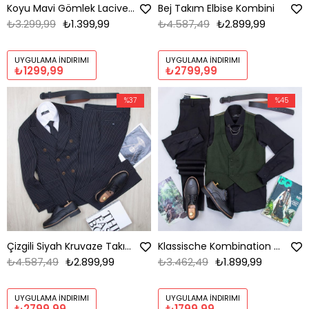
Koyu Mavi Gömlek Lacivert Kumaş Pantolon Ayakkabı Kombin
Bej Takım Elbise Kombini
₺3.299,99
₺1.399,99
₺4.587,49
₺2.899,99
UYGULAMA İNDIRIMI
UYGULAMA İNDIRIMI
₺1299,99
₺2799,99
%37
%45
Çizgili Siyah Kruvaze Takım Elbise Kombini
Klassische Kombination mit Weste
₺4.587,49
₺2.899,99
₺3.462,49
₺1.899,99
UYGULAMA İNDIRIMI
UYGULAMA İNDIRIMI
₺2799,99
₺1799,99