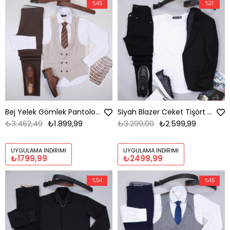
%45
%21
Bej Yelek Gömlek Pantolon Ayakkabı Kombin
Siyah Blazer Ceket Tişört Pantolon Ayakkabı Kombin
₺3.462,49
₺1.899,99
₺3.299,00
₺2.599,99
UYGULAMA İNDIRIMI
UYGULAMA İNDIRIMI
₺1799,99
₺2499,99
%54
%45