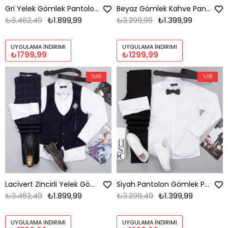
Gri Yelek Gömlek Pantolon Ayakkabı Kombin
Beyaz Gömlek Kahve Pantolon Ayakkabı Kombin
₺3.462,49
₺1.899,99
₺3.299,99
₺1.399,99
UYGULAMA İNDIRIMI
UYGULAMA İNDIRIMI
₺1799,99
₺1299,99
%45
%58
Lacivert Zincirli Yelek Gömlek Pantolon Ayakkabı Kombin
Siyah Pantolon Gömlek Papyon Ayakkabı Kombin
₺3.462,49
₺1.899,99
₺3.299,49
₺1.399,99
UYGULAMA İNDIRIMI
UYGULAMA İNDIRIMI