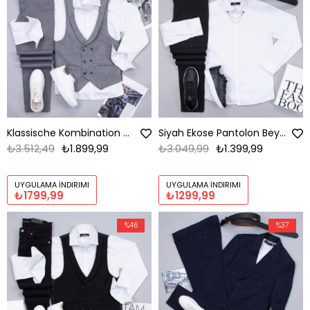
Klassische Kombination mit Weste
Siyah Ekose Pantolon Beyaz Gömlek Ayakkabı Kombin
₺3.512,49
₺1.899,99
₺3.049,99
₺1.399,99
UYGULAMA İNDIRIMI
UYGULAMA İNDIRIMI
₺1799,99
₺1299,99
%46
%37