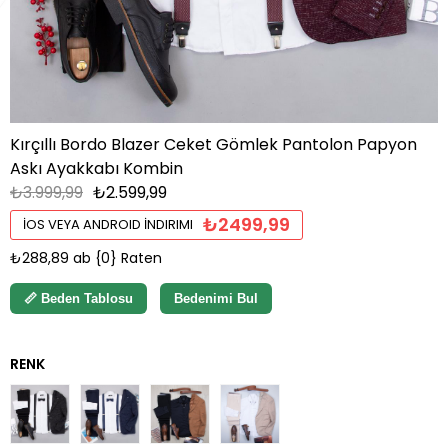
Kırçıllı Bordo Blazer Ceket Gömlek Pantolon Papyon
Askı Ayakkabı Kombin
₺3.999,99
₺2.599,99
₺2499,99
İOS VEYA ANDROID İNDIRIMI
₺288,89
ab {0} Raten
📏 Beden Tablosu
Bedenimi Bul