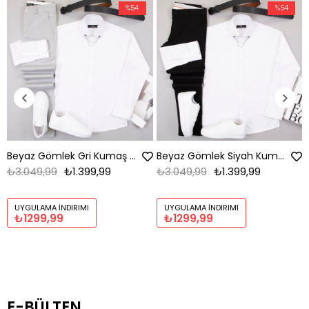
%54
%54
Beyaz Gömlek Gri Kumaş Pantolon Ayakkabı Kombin
Beyaz Gömlek Siyah Kumaş Pantolon Ayakkabı Kombin
₺3.049,99
₺1.399,99
₺3.049,99
₺1.399,99
UYGULAMA İNDIRIMI
UYGULAMA İNDIRIMI
₺1299,99
₺1299,99
E-BÜLTEN