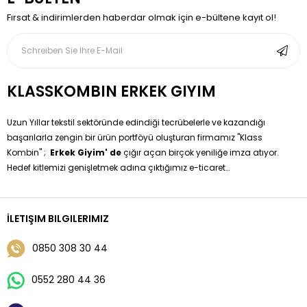
Fırsat & indirimlerden haberdar olmak için e-bültene kayıt ol!
KLASSKOMBIN ERKEK GIYIM
Uzun Yıllar tekstil sektöründe edindiği tecrübelerle ve kazandığı
başarılarla zengin bir ürün portföyü oluşturan firmamız ''Klass
Kombin'' ;
Erkek Giyim' de
çığır açan birçok yeniliğe imza atıyor.
Hedef kitlemizi genişletmek adına çıktığımız e-ticaret
yolculuğumuzda sizleri klişeleşmiş moda anlayışından sıyırarak
özgün tasarımlarla buluşturma hedefimizi gerçekleştiriyoruz.
Erkek Giyim 'de Hazır Kombinleri Siz değerli müşterilerimize
İLETIŞIM BILGILERIMIZ
sunmaktayız sadece boy ve kilo bilgisi vererek çok kolay bir
şekilde kendi kombininize sahip olabilirsiniz.
0850 308 30 44
0552 280 44 36