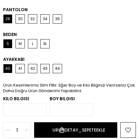
PANTOLON
28
30
32
34
36
BEDEN
S
M
L
XL
AYAKKABI
40
41
42
43
44
Ürün Kesimlerimiz Slim Fittir. Eğer Boy ve Kilo Bilginizi Verirseniz Çok
Daha Doğru Ürün Gönderimi Yapabiliriz.
KILO BILGISI
BOY BILGISI