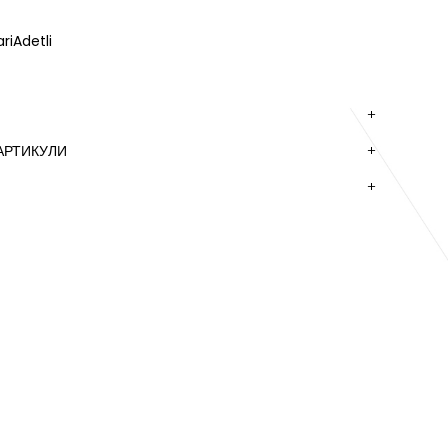
riAdetli
АРТИКУЛИ