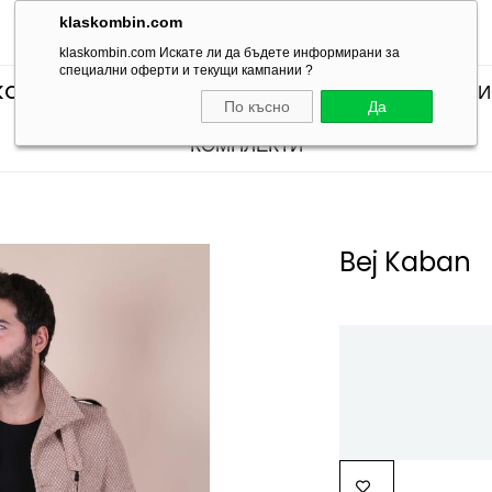
klaskombin.com
klaskombin.com Искате ли да бъдете информирани за
специални оферти и текущи кампании ?
KOMBINLERI
SEÇTİKLERİMİZ
КОМПЛЕКТИ С ТЕН
По късно
Да
КОМПЛЕКТИ
Bej Kaban