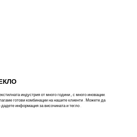
ЕКЛО
кстилната индустрия от много години , с много иновации.
лагаме готови комбинации на нашите клиенти . Можете да
 дадете информация за височината и тегло .