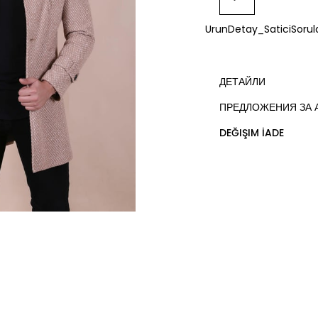
ДОБАВИ
UrunDetay_SaticiSorula
КЪМ
ЛЮБИМИ
ДЕТАЙЛИ
ПРЕДЛОЖЕНИЯ ЗА 
DEĞIŞIM İADE