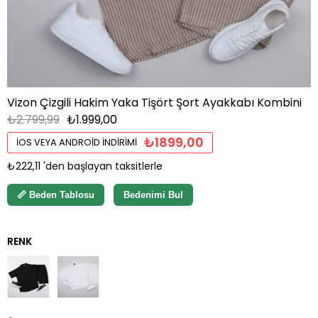
Vizon Çizgili Hakim Yaka Tişört Şort Ayakkabı Kombini
₺2.799,99
₺1.999,00
₺1899,00
İOS VEYA ANDROID İNDIRIMI
₺222,11
'den başlayan taksitlerle
📏 Beden Tablosu
Bedenimi Bul