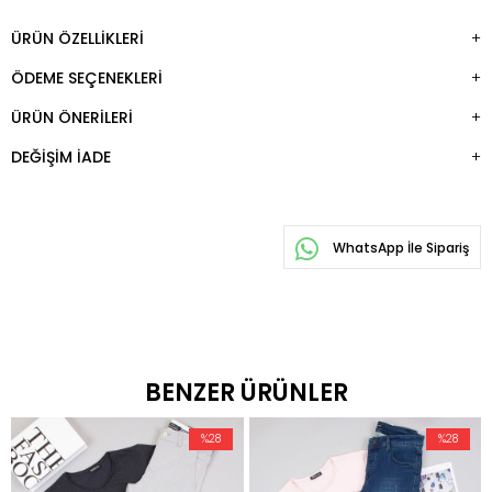
ÜRÜN ÖZELLIKLERI
ÖDEME SEÇENEKLERI
ÜRÜN ÖNERILERI
DEĞIŞIM İADE
WhatsApp İle Sipariş
BENZER ÜRÜNLER
%28
%28