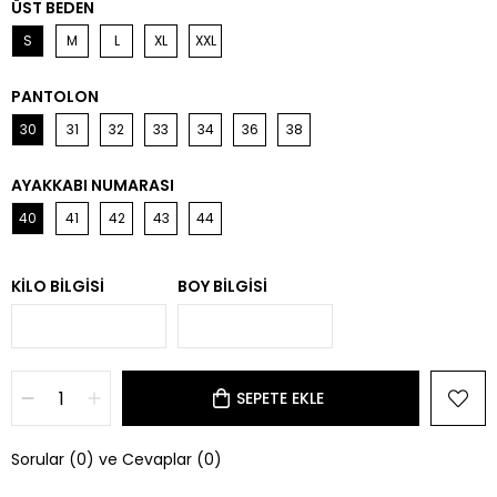
ÜST BEDEN
S
M
L
XL
XXL
PANTOLON
30
31
32
33
34
36
38
AYAKKABI NUMARASI
40
41
42
43
44
KILO BILGISI
BOY BILGISI
Sorular (0) ve Cevaplar (0)