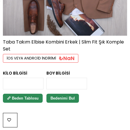
Taba Takım Elbise Kombini Erkek | Slim Fit Şık Komple
Set
₺NaN
İOS VEYA ANDROID İNDIRIMI
KILO BILGISI
BOY BILGISI
📏 Beden Tablosu
Bedenimi Bul
FAVORILERE