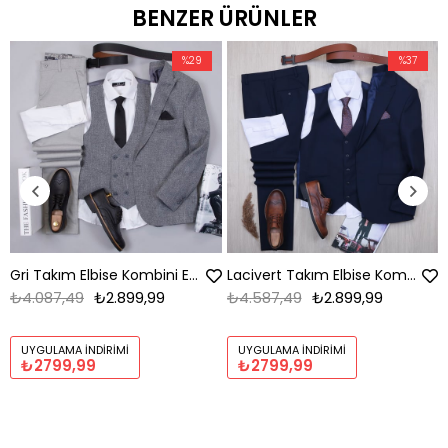
BENZER ÜRÜNLER
%29
%37
Gri Takım Elbise Kombini Erkek | Slim Fit Şık Komple Set
Lacivert Takım Elbise Kombini Erkek | Slim Fit Şık Komple
₺4.087,49
₺2.899,99
₺4.587,49
₺2.899,99
UYGULAMA İNDIRIMI
UYGULAMA İNDIRIMI
₺2799,99
₺2799,99