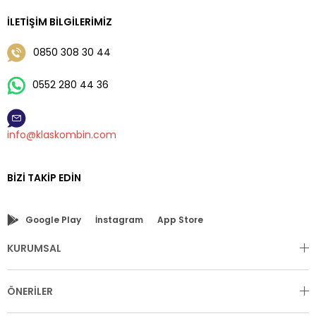
İLETIŞIM BILGILERIMIZ
0850 308 30 44
0552 280 44 36
info@klaskombin.com
BIZI TAKIP EDIN
Google Play
İnstagram
App Store
KURUMSAL
ÖNERİLER