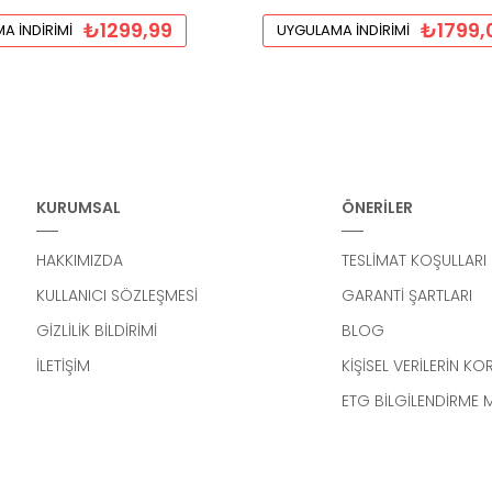
₺1299,99
₺1799,
A İNDIRIMI
UYGULAMA İNDIRIMI
KURUMSAL
ÖNERİLER
HAKKIMIZDA
TESLİMAT KOŞULLARI
KULLANICI SÖZLEŞMESİ
GARANTİ ŞARTLARI
GİZLİLİK BİLDİRİMİ
BLOG
İLETİŞİM
KİŞİSEL VERİLERİN K
ETG BİLGİLENDİRME 