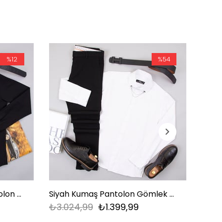
%12
%54
Siyah Gömlek Kumaş Pantolon Ayakkabı Kombini
Siyah Kumaş Pantolon Gömlek Ayakkabı Kombin
₺3.024,99
₺1.399,99
₺3.0