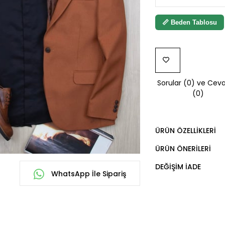
📏 Beden Tablosu
FAVORILERE
Sorular (0) ve Ceva
EKLE
(0)
ÜRÜN ÖZELLIKLERI
ÜRÜN ÖNERILERI
DEĞIŞIM İADE
WhatsApp İle Sipariş