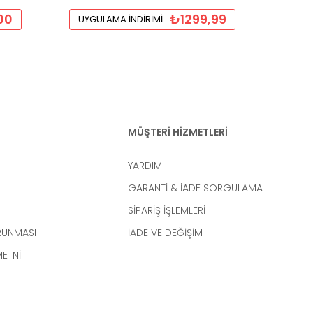
00
₺1299,99
UYGULAMA İNDIRIMI
UYGU
MÜŞTERİ HİZMETLERİ
YARDIM
GARANTİ & İADE SORGULAMA
SİPARİŞ İŞLEMLERİ
ORUNMASI
İADE VE DEĞİŞİM
METNİ