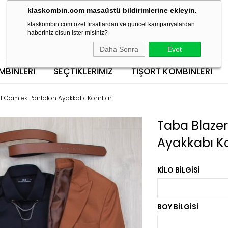
klaskombin.com masaüstü bildirimlerine ekleyin.
klaskombin.com özel fırsatlardan ve güncel kampanyalardan
haberiniz olsun ister misiniz?
Daha Sonra
Evet
MBINLERI
SEÇTİKLERİMİZ
TIŞÖRT KOMBINLERI
et Gömlek Pantolon Ayakkabı Kombin
Taba Blaze
Ayakkabı 
KILO BILGISI
BOY BILGISI