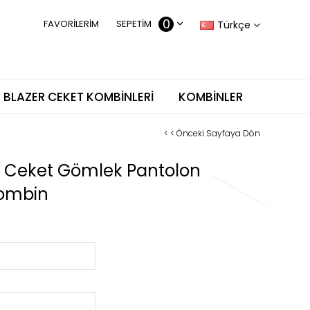
0
FAVORILERIM
SEPETIM
Türkçe
BLAZER CEKET KOMBINLERI
KOMBINLER
< < Önceki Sayfaya Dön
r Ceket Gömlek Pantolon
Kombin