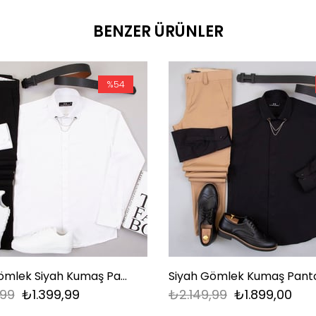
BENZER ÜRÜNLER
%54
Beyaz Gömlek Siyah Kumaş Pantolon Ayakkabı Kombin
,99
₺1.399,99
₺2.149,99
₺1.899,00