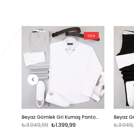
%54
Beyaz Gömlek Gri Kumaş Pantolon Ayakkabı Kombin
₺3.049,99
₺1.399,99
₺3.049