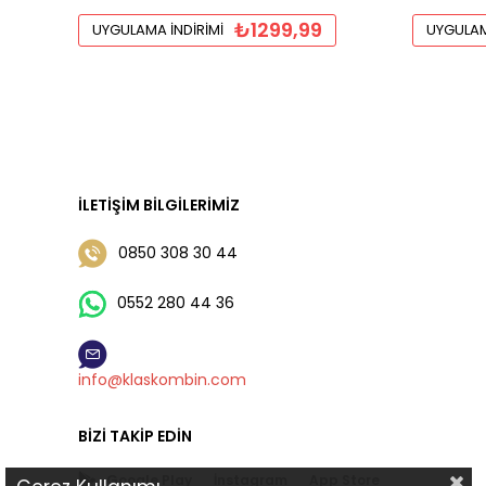
₺1299,99
UYGULAMA İNDIRIMI
UYGULAM
İLETIŞIM BILGILERIMIZ
0850 308 30 44
0552 280 44 36
info@klaskombin.com
BIZI TAKIP EDIN
Google Play
İnstagram
App Store