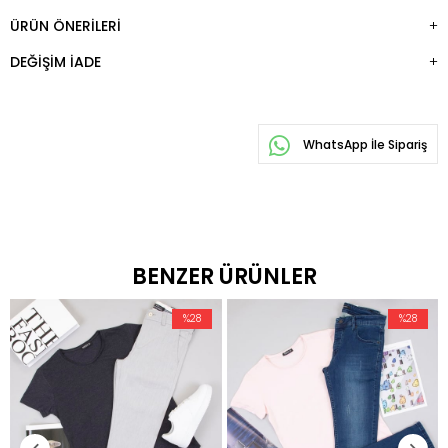
ÜRÜN ÖNERILERI
DEĞIŞIM İADE
WhatsApp İle Sipariş
BENZER ÜRÜNLER
%28
%28