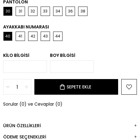
PANTOLON
30
31
32
33
34
36
38
AYAKKABI NUMARASI
40
41
42
43
44
KILO BILGISI
BOY BILGISI
Sorular (0) ve Cevaplar (0)
ÜRÜN ÖZELLIKLERI
ÖDEME SEÇENEKLERI