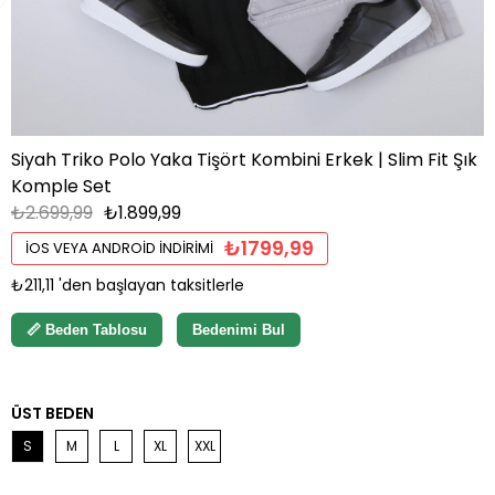
Siyah Triko Polo Yaka Tişört Kombini Erkek | Slim Fit Şık
Komple Set
₺2.699,99
₺1.899,99
₺1799,99
İOS VEYA ANDROID İNDIRIMI
₺211,11
'den başlayan taksitlerle
📏 Beden Tablosu
Bedenimi Bul
ÜST BEDEN
S
M
L
XL
XXL