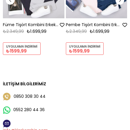
Füme Tişört Kombini Erkek | Slim Fit Şık Komple Set
Pembe Tişört Kombini Erkek | Slim Fit Şık Komple Set
₺2.349,99
₺1.699,99
₺2.349,99
₺1.699,99
UYGULAMA İNDIRIMI
UYGULAMA İNDIRIMI
₺1599,99
₺1599,99
İLETIŞIM BILGILERIMIZ
0850 308 30 44
0552 280 44 36