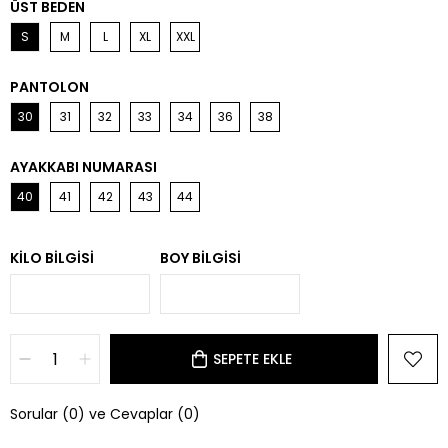
ÜST BEDEN
S
M
L
XL
XXL
PANTOLON
30
31
32
33
34
36
38
AYAKKABI NUMARASI
40
41
42
43
44
KILO BILGISI
BOY BILGISI
Sorular (0) ve Cevaplar (0)