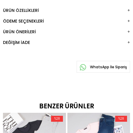
ÜRÜN ÖZELLIKLERI
ÖDEME SEÇENEKLERI
ÜRÜN ÖNERILERI
DEĞIŞIM İADE
WhatsApp İle Sipariş
BENZER ÜRÜNLER
%28
%28