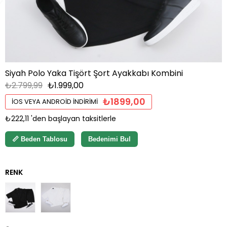
Siyah Polo Yaka Tişört Şort Ayakkabı Kombini
₺2.799,99
₺1.999,00
₺1899,00
İOS VEYA ANDROID İNDIRIMI
₺222,11
'den başlayan taksitlerle
📏 Beden Tablosu
Bedenimi Bul