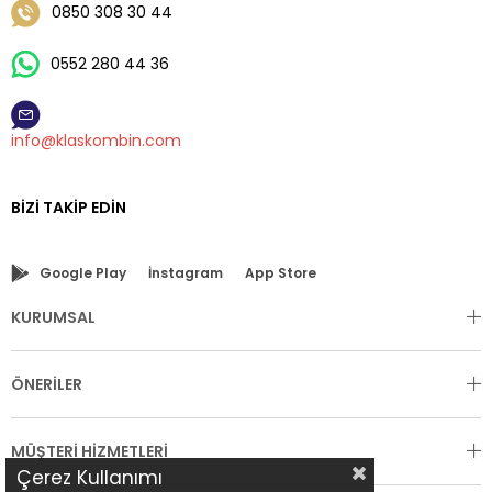
0850 308 30 44
0552 280 44 36
info@klaskombin.com
BIZI TAKIP EDIN
Google Play
İnstagram
App Store
KURUMSAL
ÖNERİLER
MÜŞTERİ HİZMETLERİ
Çerez Kullanımı