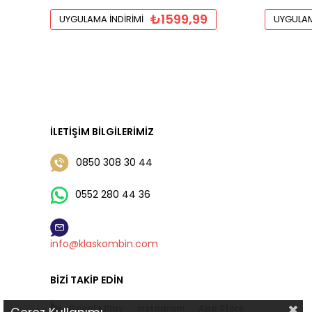
₺1599,99
UYGULAMA İNDIRIMI
UYGULAM
İLETIŞIM BILGILERIMIZ
0850 308 30 44
0552 280 44 36
info@klaskombin.com
BIZI TAKIP EDIN
Google Play
İnstagram
App Store