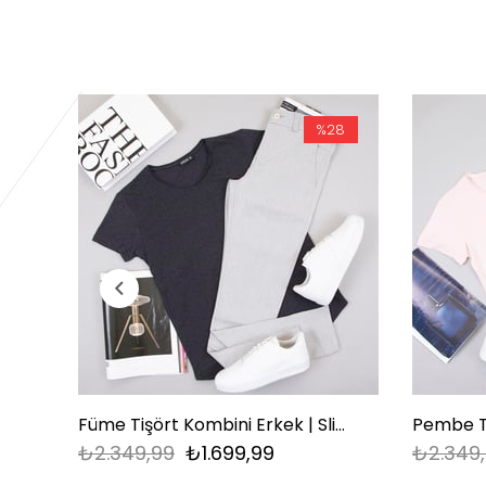
%28
Füme Tişört Kombini Erkek | Slim Fit Şık Komple Set
₺2.349,99
₺1.699,99
₺2.349