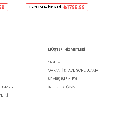
99
₺1799,99
UYGULAMA İNDIRIMI
UYGU
MÜŞTERİ HİZMETLERİ
YARDIM
GARANTİ & İADE SORGULAMA
SİPARİŞ İŞLEMLERİ
ORUNMASI
İADE VE DEĞİŞİM
METNİ