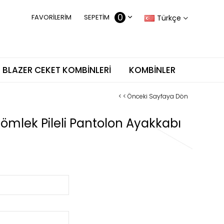
0
FAVORILERIM
SEPETIM
Türkçe
BLAZER CEKET KOMBINLERI
KOMBINLER
< < Önceki Sayfaya Dön
ömlek Pileli Pantolon Ayakkabı