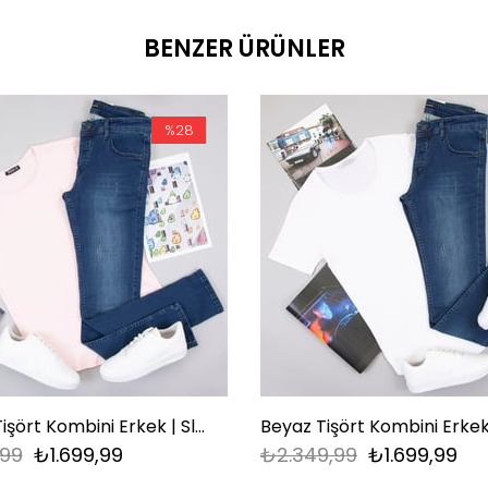
BENZER ÜRÜNLER
%28
Pembe Tişört Kombini Erkek | Slim Fit Şık Komple Set
,99
₺1.699,99
₺2.349,99
₺1.699,99