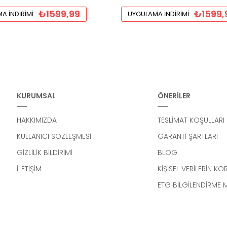
₺1599,99
₺1599,
A İNDIRIMI
UYGULAMA İNDIRIMI
KURUMSAL
ÖNERİLER
HAKKIMIZDA
TESLİMAT KOŞULLARI
KULLANICI SÖZLEŞMESİ
GARANTİ ŞARTLARI
GİZLİLİK BİLDİRİMİ
BLOG
İLETİŞİM
KİŞİSEL VERİLERİN K
ETG BİLGİLENDİRME 