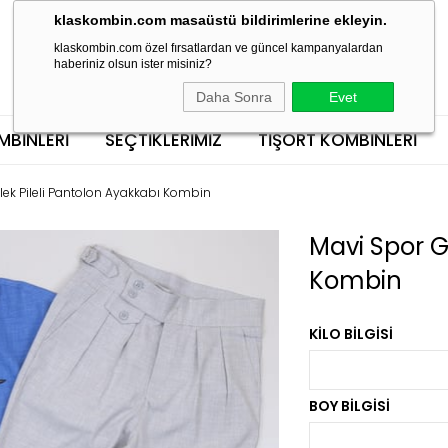
klaskombin.com masaüstü bildirimlerine ekleyin.
klaskombin.com özel fırsatlardan ve güncel kampanyalardan
haberiniz olsun ister misiniz?
Daha Sonra
Evet
MBINLERI
SEÇTİKLERİMİZ
TIŞÖRT KOMBINLERI
ek Pileli Pantolon Ayakkabı Kombin
Mavi Spor G
Kombin
KILO BILGISI
BOY BILGISI