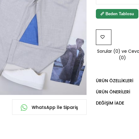
📏 Beden Tablosu
FAVORILERE
Sorular (0) ve Ceva
EKLE
(0)
ÜRÜN ÖZELLIKLERI
ÜRÜN ÖNERILERI
DEĞIŞIM İADE
WhatsApp İle Sipariş