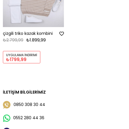
çizgili triko kazak kombini
₺2.799,99
₺1.899,99
UYGULAMA İNDIRIMI
₺1799,99
İLETIŞIM BILGILERIMIZ
0850 308 30 44
0552 280 44 36