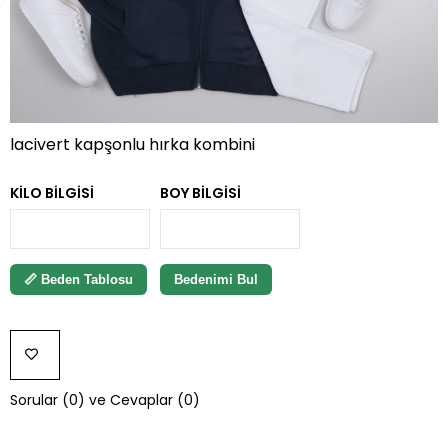
lacivert kapşonlu hırka kombini
KILO BILGISI
BOY BILGISI
📏 Beden Tablosu
Bedenimi Bul
FAVORILERE
Sorular (0) ve Cevaplar (0)
EKLE