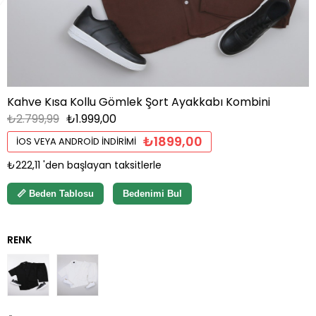
Kahve Kısa Kollu Gömlek Şort Ayakkabı Kombini
₺2.799,99
₺1.999,00
₺1899,00
İOS VEYA ANDROID İNDIRIMI
₺222,11
'den başlayan taksitlerle
📏 Beden Tablosu
Bedenimi Bul