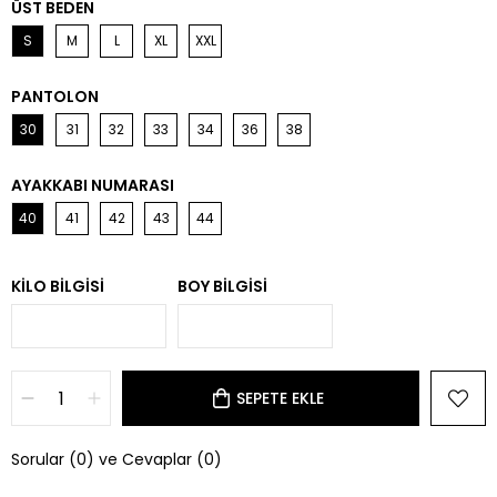
ÜST BEDEN
S
M
L
XL
XXL
PANTOLON
30
31
32
33
34
36
38
AYAKKABI NUMARASI
40
41
42
43
44
KILO BILGISI
BOY BILGISI
Sorular (0) ve Cevaplar (0)