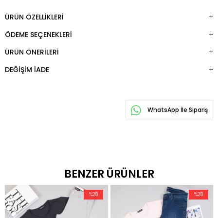
ÜRÜN ÖZELLIKLERI
ÖDEME SEÇENEKLERI
ÜRÜN ÖNERILERI
DEĞIŞIM İADE
WhatsApp İle Sipariş
BENZER ÜRÜNLER
%28
%28