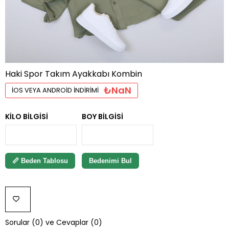
Haki Spor Takım Ayakkabı Kombin
₺NaN
İOS VEYA ANDROID İNDIRIMI
KILO BILGISI
BOY BILGISI
📏 Beden Tablosu
Bedenimi Bul
FAVORILERE
Sorular (0) ve Cevaplar (0)
EKLE