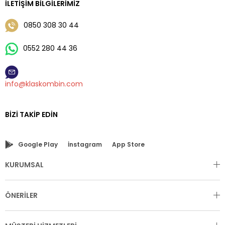
İLETIŞIM BILGILERIMIZ
0850 308 30 44
0552 280 44 36
info@klaskombin.com
BIZI TAKIP EDIN
Google Play
İnstagram
App Store
KURUMSAL
ÖNERİLER