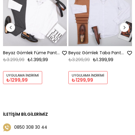
Beyaz Gömlek Füme Pantolon Ayakkabı Kombin
Beyaz Gömlek Taba Pantolon Ayakkabı Kombin
₺3.299,99
₺1.399,99
₺3.299,99
₺1.399,99
UYGULAMA İNDIRIMI
UYGULAMA İNDIRIMI
₺1299,99
₺1299,99
İLETIŞIM BILGILERIMIZ
0850 308 30 44