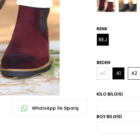
RENK
BEJ
BEDEN
40
41
42
KILO BILGISI
WhatsApp İle Sipariş
BOY BILGISI