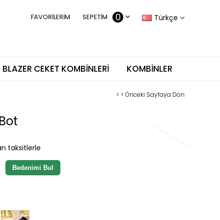
0
FAVORILERIM
SEPETIM
Türkçe
BLAZER CEKET KOMBINLERI
KOMBINLER
< < Önceki Sayfaya Dön
Bot
n taksitlerle
Bedenimi Bul