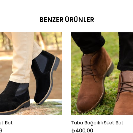
BENZER ÜRÜNLER
et Bot
Taba Bağcıklı Süet Bot
9
₺400,00