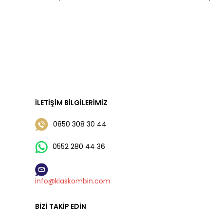
İLETIŞIM BILGILERIMIZ
0850 308 30 44
0552 280 44 36
info@klaskombin.com
BIZI TAKIP EDIN