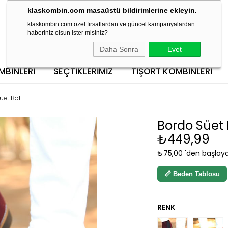
klaskombin.com masaüstü bildirimlerine ekleyin.
klaskombin.com özel fırsatlardan ve güncel kampanyalardan
haberiniz olsun ister misiniz?
Daha Sonra
Evet
MBINLERI
SEÇTİKLERİMİZ
TIŞÖRT KOMBINLERI
üet Bot
Bordo Süet 
₺449,99
₺75,00
'den başlaya
📏 Beden Tablosu