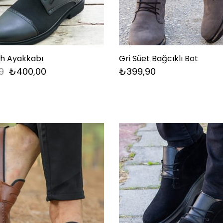
yah Ayakkabı
Gri Süet Bağcıklı Bot
9
₺400,00
₺399,90