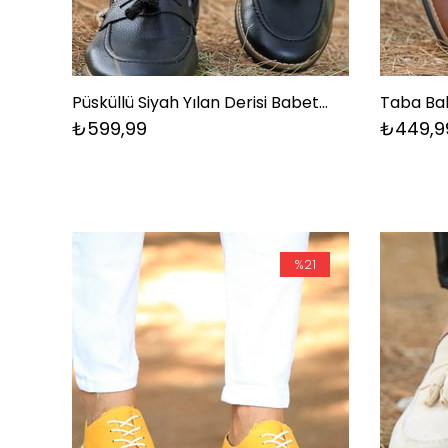
Püsküllü Siyah Yılan Derisi Babet Ayakkabı
Taba Ba
₺599,99
₺449,9
%21