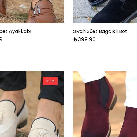
bet Ayakkabı
Siyah Süet Bağcıklı Bot
9
₺399,90
%35