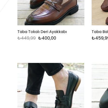
Taba Tokalı Deri Ayakkabı
Taba Ba
₺449,99
₺400,00
₺459,9