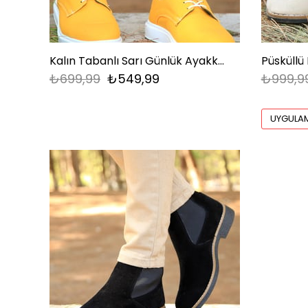
Kalın Tabanlı Sarı Günlük Ayakkabı
₺699,99
₺549,99
₺999,9
UYGULAM