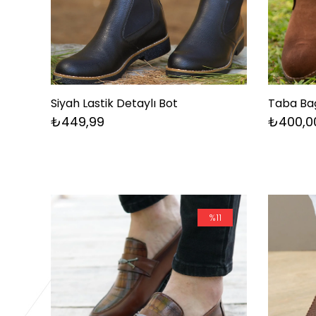
Siyah Lastik Detaylı Bot
Taba Bağ
₺449,99
₺400,0
%11