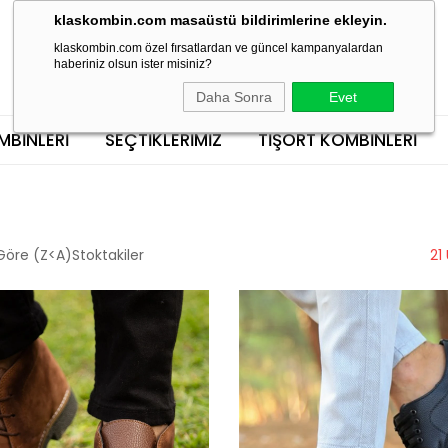
klaskombin.com masaüstü bildirimlerine ekleyin.
klaskombin.com özel fırsatlardan ve güncel kampanyalardan
haberiniz olsun ister misiniz?
Daha Sonra
Evet
MBINLERI
SEÇTİKLERİMİZ
TIŞÖRT KOMBINLERI
Göre (Z<A)
Stoktakiler
21