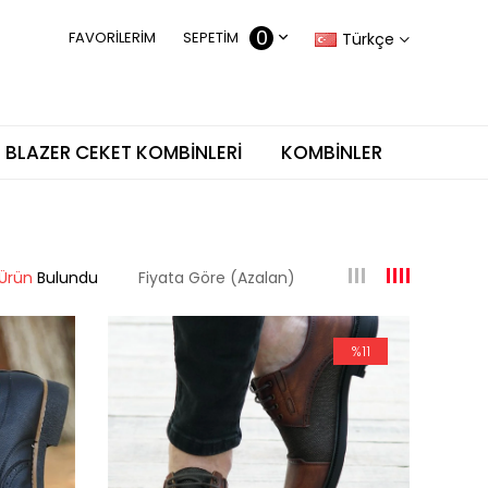
0
FAVORILERIM
SEPETIM
Türkçe
BLAZER CEKET KOMBINLERI
KOMBINLER
 Ürün
Fiyata Göre (Azalan)
%11