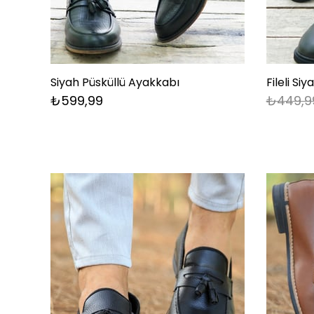
Siyah Püsküllü Ayakkabı
Fileli Si
₺599,99
₺449,9