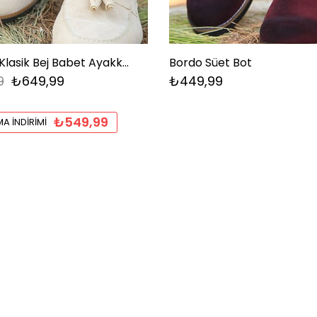
Püsküllü Klasik Bej Babet Ayakkabı
Bordo Süet Bot
9
₺649,99
₺449,99
₺549,99
A İNDIRIMI