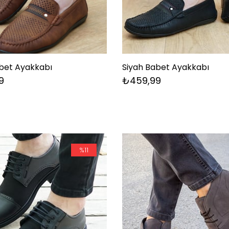
bet Ayakkabı
Siyah Babet Ayakkabı
9
₺459,99
%11