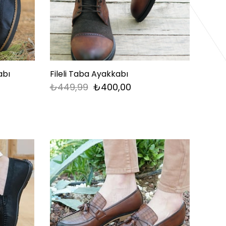
abı
Fileli Taba Ayakkabı
₺449,99
₺400,00