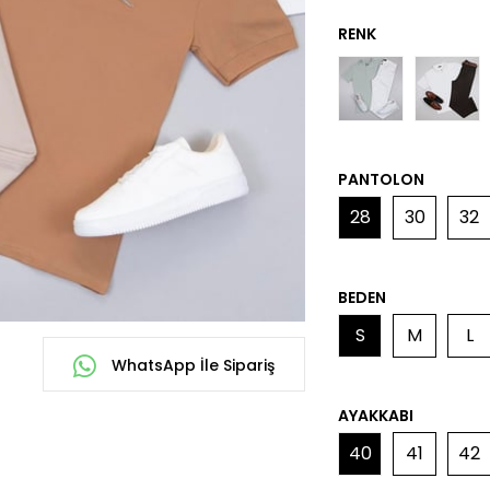
PANTOLON
28
30
32
BEDEN
S
M
L
WhatsApp İle Sipariş
AYAKKABI
40
41
42