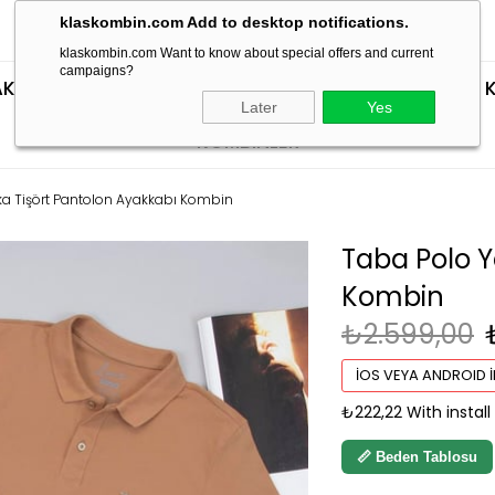
klaskombin.com Add to desktop notifications.
klaskombin.com Want to know about special offers and current
campaigns?
KIM ELBISE KOMBINLERI
SEÇTİKLERİMİZ
TIŞÖRT 
Later
Yes
KOMBINLER
ka Tişört Pantolon Ayakkabı Kombin
Taba Polo Y
Kombin
₺2.599,00
İOS VEYA ANDROID İ
₺222,22
With instal
📏 Beden Tablosu