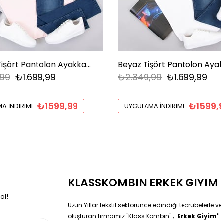
Pembe Tişört Pantolon Ayakkabı Kombin
,99
₺1.699,99
₺2.349,99
₺1.699,99
₺1599,99
₺1599,
A İNDIRIMI
UYGULAMA İNDIRIMI
KLASSKOMBIN ERKEK GIYIM
ol!
Uzun Yıllar tekstil sektöründe edindiği tecrübelerle 
oluşturan firmamız ''Klass Kombin'' ;
Erkek Giyim'