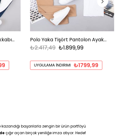
Beyaz Tişört Pantolon Ayakkabı Kombin
Polo Yaka Tişört Pantolon Ayakkabı Kombin
₺2.417,49
₺1.899,99
₺2.2
99
₺1799,99
UYGULAMA İNDIRIMI
UYGU
ve kazandığı başarılarla zengin bir ürün portföyü
 de
çığır açan birçok yeniliğe imza atıyor. Hedef