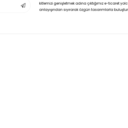
kitlemizi genişletmek adına çıktığımız e-ticaret yo
anlayışından sıyırarak özgün tasarımlarla buluşturm
Hazır Kombinleri Siz değerli müşterilerimize sunmakt
bir şekilde kendi kombininize sahip olabilirsiniz.