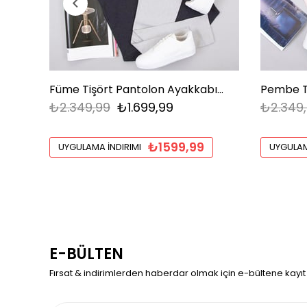
Füme Tişört Pantolon Ayakkabı Kombin
₺2.349,99
₺1.699,99
₺2.349
₺1599,99
UYGULAMA İNDIRIMI
UYGULAM
E-BÜLTEN
Fırsat & indirimlerden haberdar olmak için e-bültene kayıt 