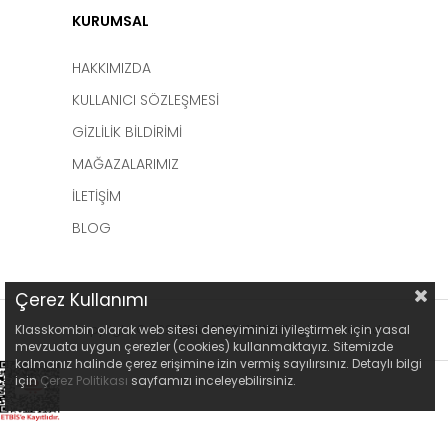
KURUMSAL
HAKKIMIZDA
KULLANICI SÖZLEŞMESİ
GİZLİLİK BİLDİRİMİ
MAĞAZALARIMIZ
İLETİŞİM
BLOG
Çerez Kullanımı
Copyright © 2021
KLASS KOMBIN
All rights reserved.
Klasskombin olarak web sitesi deneyiminizi iyileştirmek için yasal
mevzuata uygun çerezler (cookies) kullanmaktayız. Sitemizde
kalmanız halinde çerez erişimine izin vermiş sayılırsınız. Detaylı bilgi
için
Çerez Politikası
sayfamızı inceleyebilirsiniz.