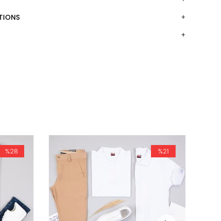
TIONS
%28
%21