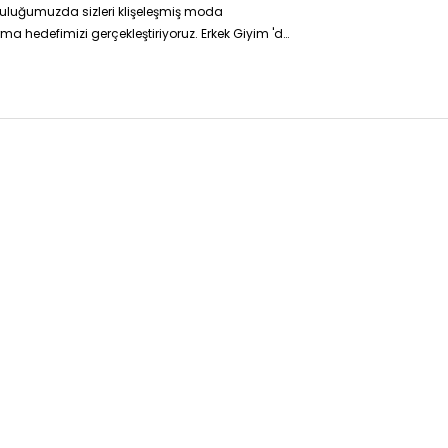
lculuğumuzda sizleri klişeleşmiş moda
a hedefimizi gerçekleştiriyoruz. Erkek Giyim 'de
ayız sadece boy ve kilo bilgisi vererek çok kolay