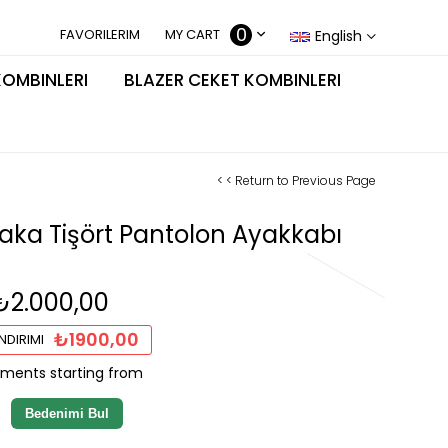
0
FAVORILERIM
MY CART
English
KOMBINLERI
BLAZER CEKET KOMBINLERI
< < Return to Previous Page
aka Tişört Pantolon Ayakkabı
₺2.000,00
₺1900,00
NDIRIMI
l ments starting from
Bedenimi Bul