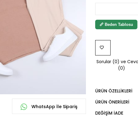
📏 Beden Tablosu
FAVORILERE
Sorular (0) ve Ceva
EKLE
(0)
ÜRÜN ÖZELLIKLERI
ÜRÜN ÖNERILERI
WhatsApp İle Sipariş
DEĞIŞIM İADE