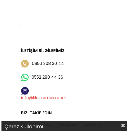
İLETIŞIM BILGILERIMIZ
0850 308 30 44
0552 280 44 36
info@klaskombin.com
BIZI TAKIP EDIN
Google Play
İnstagram
App Store
Çerez Kullanımı