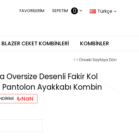
0
FAVORILERIM
SEPETIM
Türkçe
BLAZER CEKET KOMBINLERI
KOMBINLER
< < Önceki Sayfaya Dön
Oversize Desenli Fakir Kol
en Pantolon Ayakkabı Kombin
₺NaN
NDIRIMI