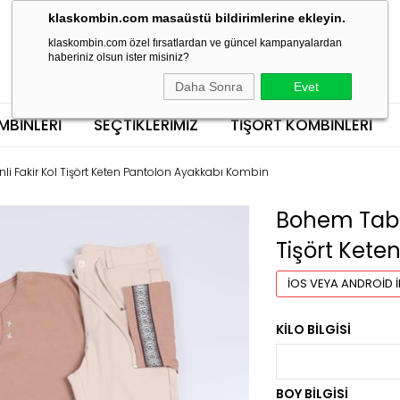
klaskombin.com masaüstü bildirimlerine ekleyin.
klaskombin.com özel fırsatlardan ve güncel kampanyalardan
haberiniz olsun ister misiniz?
Daha Sonra
Evet
MBINLERI
SEÇTİKLERİMİZ
TIŞÖRT KOMBINLERI
i Fakir Kol Tişört Keten Pantolon Ayakkabı Kombin
Bohem Taba 
Tişört Ket
İOS VEYA ANDROID İ
KILO BILGISI
BOY BILGISI