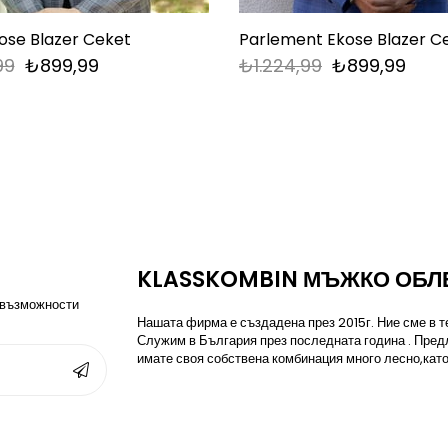
ose Blazer Ceket
Parlement Ekose Blazer C
99
₺899,99
₺1.224,99
₺899,99
KLASSKOMBIN МЪЖКО ОБЛ
 възможности
Нашата фирма е създадена през 2015г. Ние сме в те
Служим в България през последната година . Пред
имате своя собствена комбинация много лесно,като