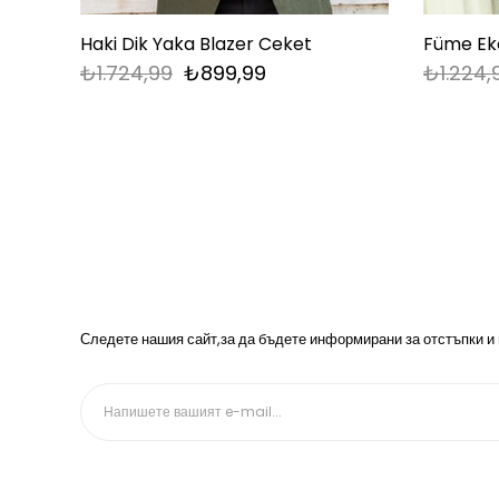
Haki Dik Yaka Blazer Ceket
Füme Ek
₺1.724,99
₺899,99
₺1.224,
Следете нашия сайт,за да бъдете информирани за отстъпки и