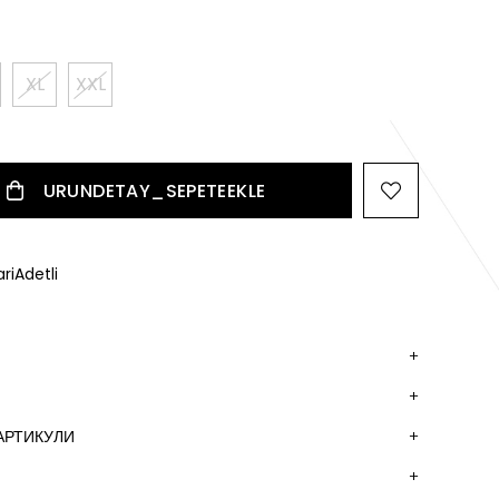
XL
XXL
riAdetli
АРТИКУЛИ