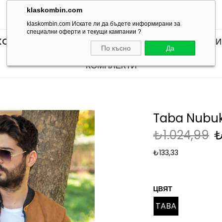
klaskombin.com
klaskombin.com Искате ли да бъдете информирани за
специални оферти и текущи кампании ?
KOMBINLERI
SEÇTİKLERİMİZ
КОМПЛЕКТИ С ТЕН
По късно
Да
КОМПЛЕКТИ
Taba Nubuk
₺1.024,99
₺
₺133,33
ЦВЯТ
TABA