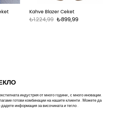
eket
Kahve Blazer Ceket
Taba
₺1.224,99
₺899,99
₺1.2
ЕКЛО
кстилната индустрия от много години , с много иновации.
лагаме готови комбинации на нашите клиенти . Можете да
 дадете информация за височината и тегло .