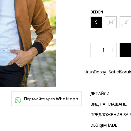
BEDEN
S
M
L
UrunDetay_SaticiSorula
ДЕТАЙЛИ
ВИД НА ПЛАЩАНЕ
ПРЕДЛОЖЕНИЯ ЗА 
DEĞIŞIM İADE