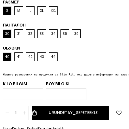
РАЗМЕР
S
M
L
XL
XXL
ПАНТАЛОН
30
31
32
33
34
36
39
ОБУВКИ
40
41
42
43
44
Нашите разфасовки на продукти са Slim Fit. Ако дадете информация за вашат
KILO BILGISI
BOY BILGISI
UrunDetay_SaticiSorulariAdetli