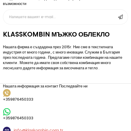
възможности
KLASSKOMBIN МЪЖКО ОБЛЕКЛО
Нашата фирма е създадена през 2015г. Ние сме в текстилната
индустрия от много години , с много иновации. Служим в България
през последната година . Предлагаме готови комбинации на нашите
клиенти . Можете да имате своя собствена комбинация много
лесно,като дадете информация за височината и тегло .
Нашата информация за контакт
Последвайте ни
+359876450333
+359876450333
info@klaskombin.com.tr