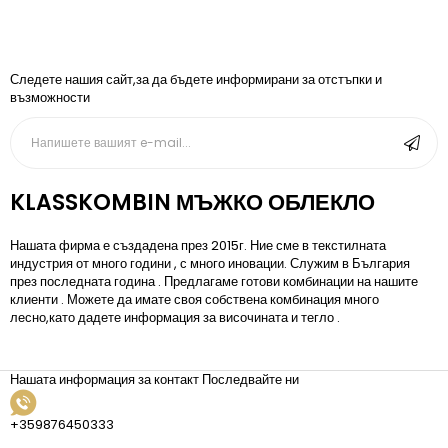
Следете нашия сайт,за да бъдете информирани за отстъпки и
възможности
KLASSKOMBIN МЪЖКО ОБЛЕКЛО
Нашата фирма е създадена през 2015г. Ние сме в текстилната
индустрия от много години , с много иновации. Служим в България
през последната година . Предлагаме готови комбинации на нашите
клиенти . Можете да имате своя собствена комбинация много
лесно,като дадете информация за височината и тегло .
Нашата информация за контакт
Последвайте ни
+359876450333