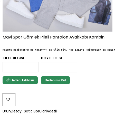
Mavi Spor Gömlek Pileli Pantolon Ayakkabı Kombin
Нашите разфасовки на продукти са Slim Fit. Ако дадете информация за вашат
KILO BILGISI
BOY BILGISI
📏 Beden Tablosu
Bedenimi Bul
ДОБАВИ
UrunDetay_SaticiSorulariAdetli
КЪМ