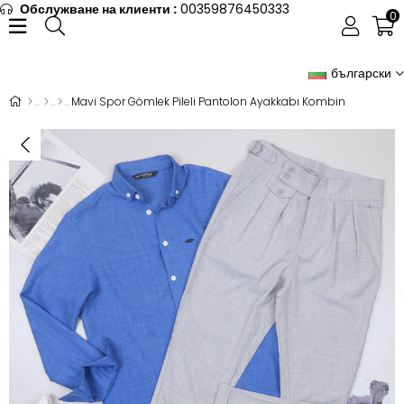
Обслужване на клиенти :
00359876450333
0
български
Mavi Spor Gömlek Pileli Pantolon Ayakkabı Kombin