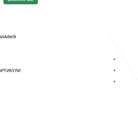
riAdetli
АРТИКУЛИ