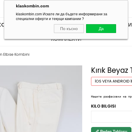
klaskombin.com
klaskombin.com Искате ли да бъдете информирани за
специални оферти и текущи кампании ?
KOMBINLERI
SEÇTİKLERİMİZ
КОМПЛЕКТИ С ТЕН
По късно
Да
КОМПЛЕКТИ
ım Elbise Kombini
Kırık Beyaz
İOS VEYA ANDROID İ
Нашите разфасовки на пр
KILO BILGISI
📏 Beden Tablosu