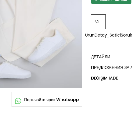
ДОБАВИ
UrunDetay_SaticiSorula
КЪМ
ЛЮБИМИ
ДЕТАЙЛИ
ПРЕДЛОЖЕНИЯ ЗА 
DEĞIŞIM İADE