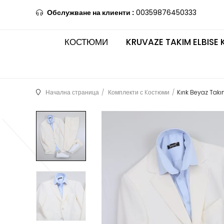
Обслужване на клиенти :
00359876450333
КОСТЮМИ
KRUVAZE TAKIM ELBISE 
Начална страница
Комплекти с Kостюми
Kırık Beyaz Tak