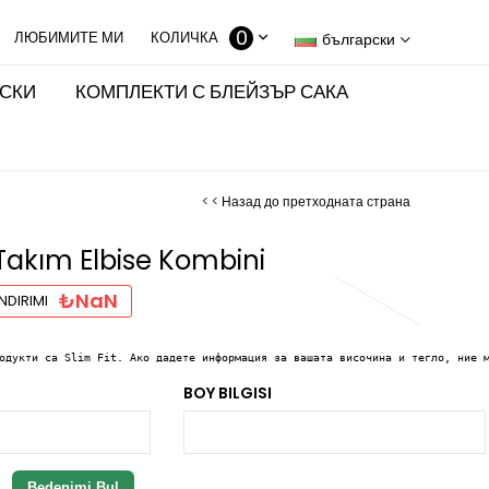
0
КОЛИЧКА
български
ИСКИ
КОМПЛЕКТИ С БЛЕЙЗЪР САКА
< < Назад до претходната страна
 Takım Elbise Kombini
₺NaN
NDIRIMI
одукти са Slim Fit. Ако дадете информация за вашата височина и тегло, ние 
BOY BILGISI
Bedenimi Bul