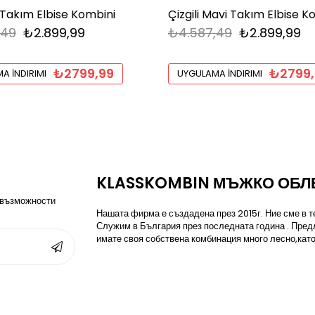
 Takım Elbise Kombini
Çizgili Mavi Takım Elbise K
,49
₺2.899,99
₺4.587,49
₺2.899,99
₺2799,99
₺2799,
A İNDIRIMI
UYGULAMA İNDIRIMI
KLASSKOMBIN МЪЖКО ОБЛ
 възможности
Нашата фирма е създадена през 2015г. Ние сме в те
Служим в България през последната година . Пред
имате своя собствена комбинация много лесно,като