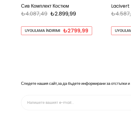
Сив Комплект Костюм
Lacivert
₺4.087,49
₺2.899,99
₺4.587
₺2799,99
UYGULAMA İNDIRIMI
UYGULAM
Следете нашия сайт,за да бъдете информирани за отстъпки и