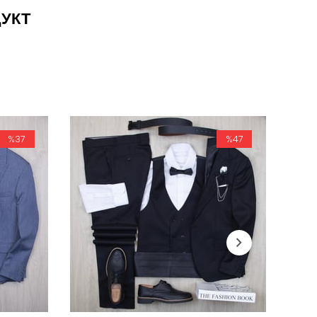
ДУКТ
%37
%47