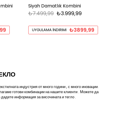
ombini
Siyah Damatlık Kombini
Gri T
₺7.499,99
₺3.999,99
₺4.5
99
₺3899,99
UYGULAMA İNDIRIMI
UYGU
ЕКЛО
кстилната индустрия от много години , с много иновации.
лагаме готови комбинации на нашите клиенти . Можете да
 дадете информация за височината и тегло .