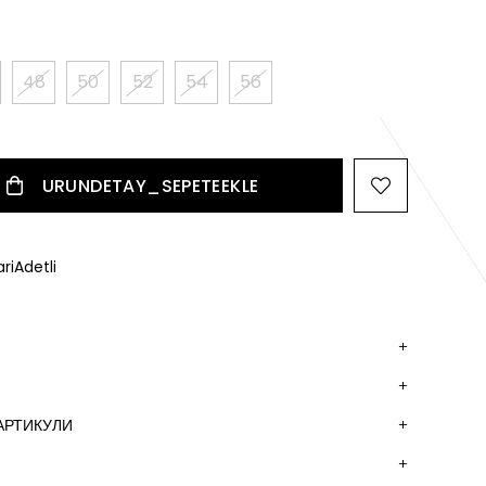
48
50
52
54
56
riAdetli
АРТИКУЛИ