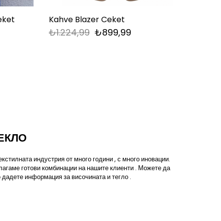
eket
Kahve Blazer Ceket
Taba
₺1.224,99
₺899,99
₺1.2
ЕКЛО
кстилната индустрия от много години , с много иновации.
лагаме готови комбинации на нашите клиенти . Можете да
 дадете информация за височината и тегло .