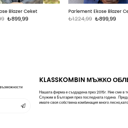
ose Blazer Ceket
Parlement Ekose Blazer C
99
₺899,99
₺1.224,99
₺899,99
KLASSKOMBIN МЪЖКО ОБЛ
 възможности
Нашата фирма е създадена през 2015г. Ние сме в те
Служим в България през последната година . Пред
имате своя собствена комбинация много лесно,като