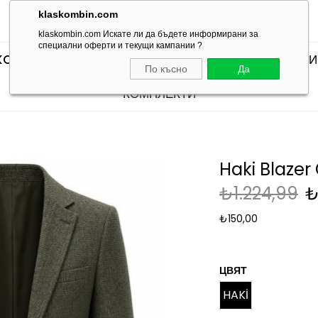
klaskombin.com
klaskombin.com Искате ли да бъдете информирани за
специални оферти и текущи кампании ?
KOMBINLERI
SEÇTİKLERİMİZ
КОМПЛЕКТИ С ТЕН
По късно
Да
КОМПЛЕКТИ
Haki Blazer
₺1.224,99
₺
₺150,00
ЦВЯТ
HAKİ