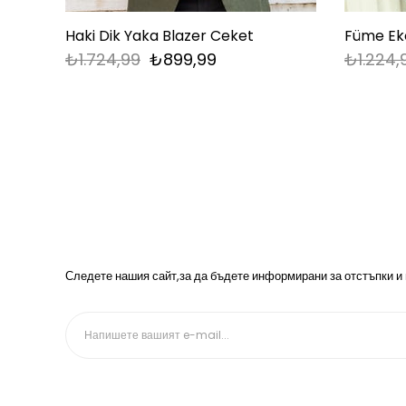
Haki Dik Yaka Blazer Ceket
Füme Ek
₺1.724,99
₺899,99
₺1.224,
Следете нашия сайт,за да бъдете информирани за отстъпки и