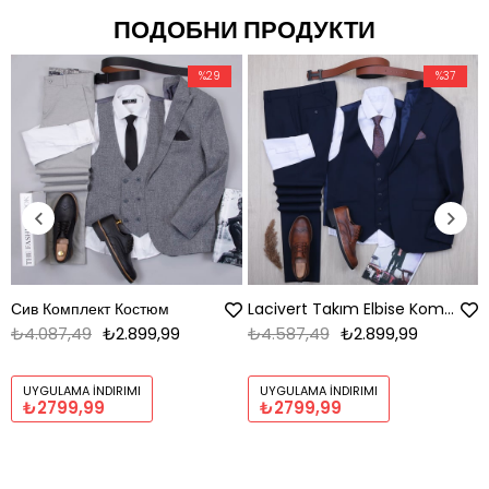
ПОДОБНИ ПРОДУКТИ
%29
%37
Сив Комплект Костюм
Lacivert Takım Elbise Kombini
₺4.087,49
₺2.899,99
₺4.587,49
₺2.899,99
UYGULAMA İNDIRIMI
UYGULAMA İNDIRIMI
₺2799,99
₺2799,99