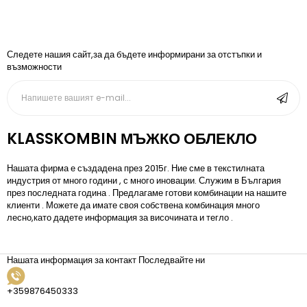
Следете нашия сайт,за да бъдете информирани за отстъпки и
възможности
KLASSKOMBIN МЪЖКО ОБЛЕКЛО
Нашата фирма е създадена през 2015г. Ние сме в текстилната
индустрия от много години , с много иновации. Служим в България
през последната година . Предлагаме готови комбинации на нашите
клиенти . Можете да имате своя собствена комбинация много
лесно,като дадете информация за височината и тегло .
Нашата информация за контакт
Последвайте ни
+359876450333