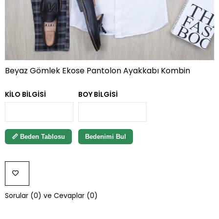
Beyaz Gömlek Ekose Pantolon Ayakkabı Kombin
KILO BILGISI
BOY BILGISI
📏 Beden Tablosu
Bedenimi Bul
FAVORILERE
Sorular (0) ve Cevaplar (0)
EKLE