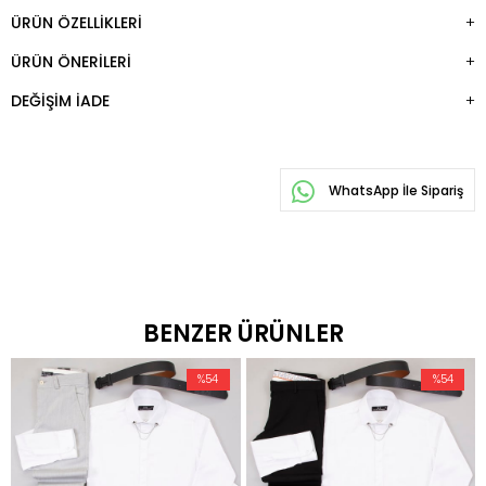
ÜRÜN ÖZELLIKLERI
ÜRÜN ÖNERILERI
DEĞIŞIM İADE
WhatsApp İle Sipariş
BENZER ÜRÜNLER
%54
%54