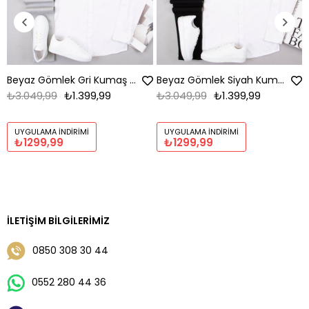
Beyaz Gömlek Gri Kumaş Pantolon Ayakkabı Kombin
Beyaz Gömlek Siyah Kumaş Pantolon Ayakkabı Kombin
₺3.049,99
₺1.399,99
₺3.049,99
₺1.399,99
UYGULAMA İNDIRIMI
UYGULAMA İNDIRIMI
₺1299,99
₺1299,99
İLETIŞIM BILGILERIMIZ
0850 308 30 44
0552 280 44 36