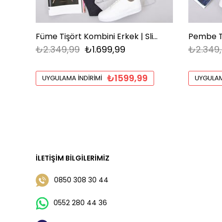
Füme Tişört Kombini Erkek | Slim Fit Şık Komple Set
₺2.349,99
₺1.699,99
₺2.349
₺1599,99
UYGULAMA İNDIRIMI
UYGULAM
İLETIŞIM BILGILERIMIZ
0850 308 30 44
0552 280 44 36