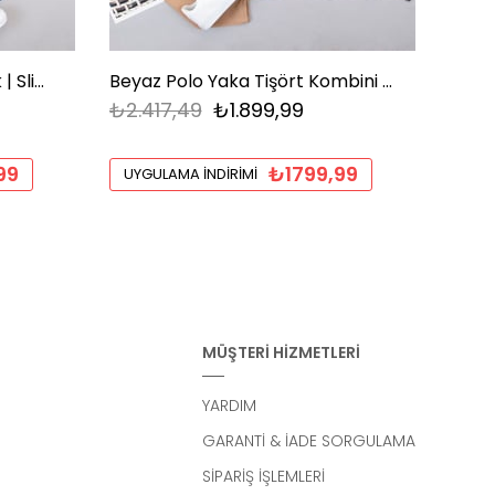
Beyaz Tişört Kombini Erkek | Slim Fit Şık Komple Set
Beyaz Polo Yaka Tişört Kombini Erkek | Slim Fit Şık Komple Set
₺2.417,49
₺1.899,99
₺2.2
99
₺1799,99
UYGULAMA İNDIRIMI
UYGU
MÜŞTERİ HİZMETLERİ
YARDIM
GARANTİ & İADE SORGULAMA
SİPARİŞ İŞLEMLERİ