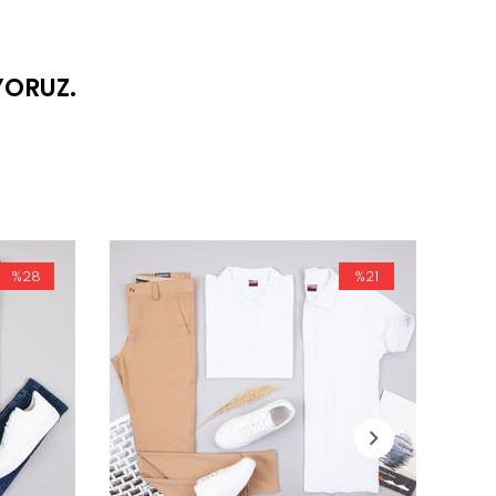
YORUZ.
%28
%21