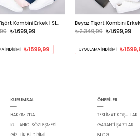
Pembe Tişört Kombini Erkek | Slim Fit Şık Komple Set
,99
₺1.699,99
₺2.349,99
₺1.699,99
₺1599,99
₺1599,
A İNDIRIMI
UYGULAMA İNDIRIMI
KURUMSAL
ÖNERİLER
HAKKIMIZDA
TESLİMAT KOŞULLARI
KULLANICI SÖZLEŞMESİ
GARANTİ ŞARTLARI
GİZLİLİK BİLDİRİMİ
BLOG