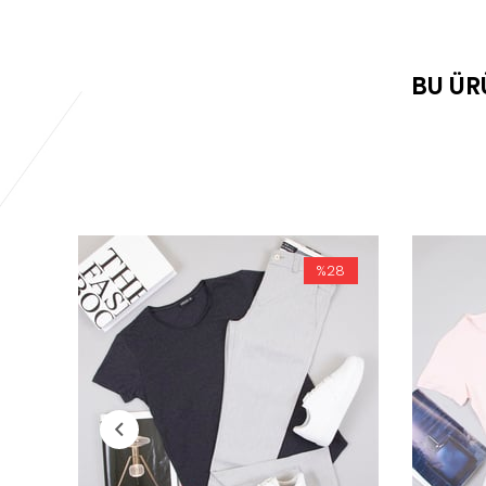
BU ÜR
%28