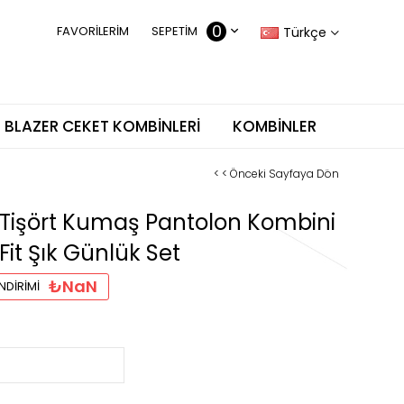
0
FAVORILERIM
SEPETIM
Türkçe
BLAZER CEKET KOMBINLERI
KOMBINLER
< < Önceki Sayfaya Dön
 Tişört Kumaş Pantolon Kombini
 Fit Şık Günlük Set
₺NaN
NDIRIMI