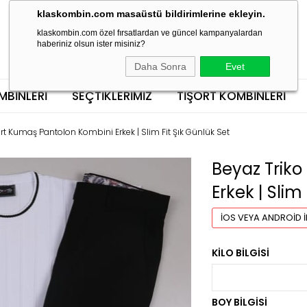
klaskombin.com masaüstü bildirimlerine ekleyin.
klaskombin.com özel fırsatlardan ve güncel kampanyalardan
haberiniz olsun ister misiniz?
Daha Sonra
Evet
MBINLERI
SEÇTİKLERİMİZ
TIŞÖRT KOMBINLERI
ört Kumaş Pantolon Kombini Erkek | Slim Fit Şık Günlük Set
Beyaz Triko
Erkek | Slim
İOS VEYA ANDROID İ
KILO BILGISI
BOY BILGISI