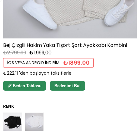
Bej Çizgili Hakim Yaka Tişört Şort Ayakkabı Kombini
₺2.799,99
₺1.999,00
₺1899,00
İOS VEYA ANDROID İNDIRIMI
₺222,11
'den başlayan taksitlerle
📏 Beden Tablosu
Bedenimi Bul