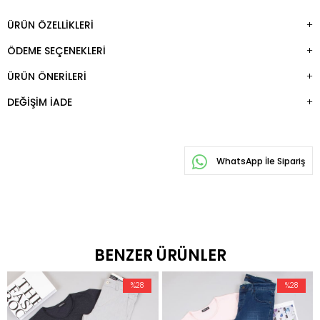
ÜRÜN ÖZELLIKLERI
ÖDEME SEÇENEKLERI
ÜRÜN ÖNERILERI
DEĞIŞIM İADE
WhatsApp İle Sipariş
BENZER ÜRÜNLER
%28
%28