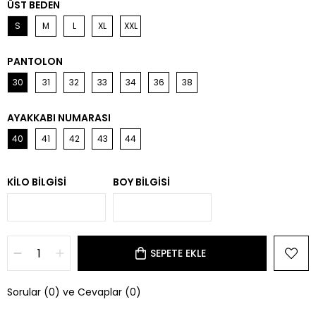
ÜST BEDEN
S
M
L
XL
XXL
PANTOLON
30
31
32
33
34
36
38
AYAKKABI NUMARASI
40
41
42
43
44
KILO BILGISI
BOY BILGISI
Sorular (0) ve Cevaplar (0)