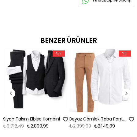
WhatsApp İle Sipariş
BENZER ÜRÜNLER
%22
%10
Siyah Takım Elbise Kombini
Beyaz Gömlek Taba Pantolon Kombin
₺3.712,49
₺2.899,99
₺2.399,99
₺2.149,99