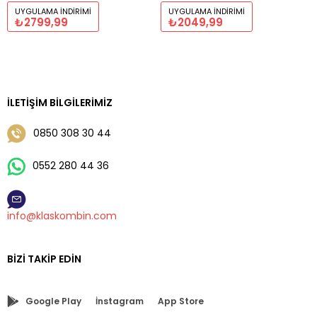
UYGULAMA İNDIRIMI
UYGULAMA İNDIRIMI
₺2799,99
₺2049,99
İLETIŞIM BILGILERIMIZ
0850 308 30 44
0552 280 44 36
info@klaskombin.com
BIZI TAKIP EDIN
Google Play
İnstagram
App Store