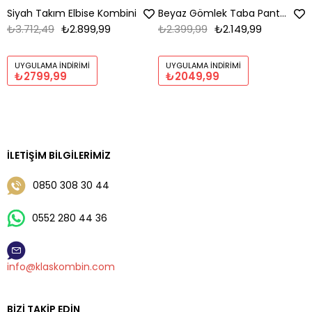
Siyah Takım Elbise Kombini
Beyaz Gömlek Taba Pantolon Kombin
₺3.712,49
₺2.899,99
₺2.399,99
₺2.149,99
UYGULAMA İNDIRIMI
UYGULAMA İNDIRIMI
₺2799,99
₺2049,99
İLETIŞIM BILGILERIMIZ
0850 308 30 44
0552 280 44 36
info@klaskombin.com
BIZI TAKIP EDIN