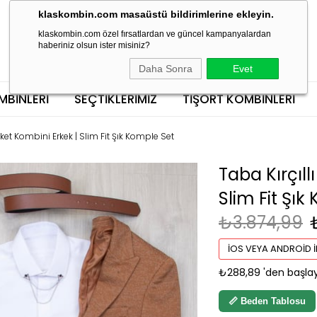
klaskombin.com masaüstü bildirimlerine ekleyin.
klaskombin.com özel fırsatlardan ve güncel kampanyalardan
haberiniz olsun ister misiniz?
Daha Sonra
Evet
MBINLERI
SEÇTİKLERİMİZ
TIŞÖRT KOMBINLERI
eket Kombini Erkek | Slim Fit Şık Komple Set
Taba Kırçıll
Slim Fit Şık
₺3.874,99
İOS VEYA ANDROID İ
₺288,89
'den başlay
📏 Beden Tablosu