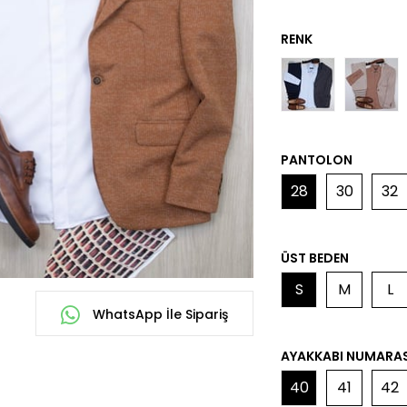
PANTOLON
28
30
32
ÜST BEDEN
S
M
L
WhatsApp İle Sipariş
AYAKKABI NUMARAS
40
41
42