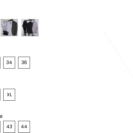
34
36
XL
I
43
44