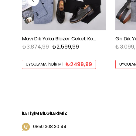
Mavi Dik Yaka Blazer Ceket Kombini Erkek | Slim Fit Şık Komple Set
₺3.874,99
₺2.599,99
₺3.099,
₺2499,99
UYGULAMA İNDIRIMI
UYGULAM
İLETIŞIM BILGILERIMIZ
0850 308 30 44