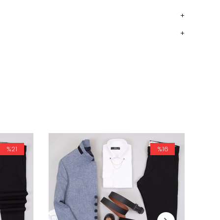
%21
%16