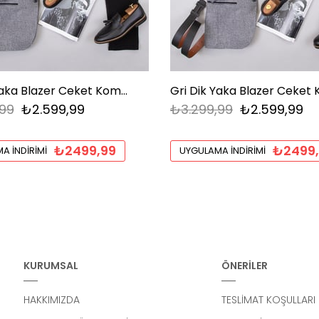
Gri Dik Yaka Blazer Ceket Kombini Erkek | Slim Fit Şık Komple Set
99
₺2.599,99
₺3.299,99
₺2.599,99
₺2499,99
₺2499
A İNDIRIMI
UYGULAMA İNDIRIMI
KURUMSAL
ÖNERİLER
HAKKIMIZDA
TESLİMAT KOŞULLARI