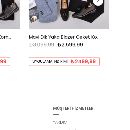
Gri Dik Yaka Blazer Ceket Kombini Erkek | Slim Fit Şık Komple Set
Mavi Dik Yaka Blazer Ceket Kombini Erkek | Slim Fit Şık Komple Set
₺3.099,99
₺2.599,99
₺3.8
,99
₺2499,99
UYGULAMA İNDIRIMI
UYGU
MÜŞTERİ HİZMETLERİ
YARDIM