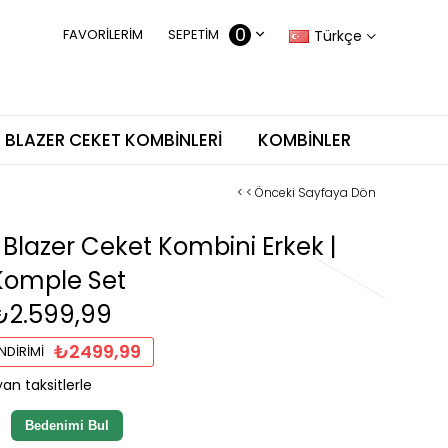
0
FAVORILERIM
SEPETIM
Türkçe
BLAZER CEKET KOMBINLERI
KOMBINLER
< < Önceki Sayfaya Dön
ı Blazer Ceket Kombini Erkek |
 Komple Set
₺2.599,99
₺2499,99
NDIRIMI
an taksitlerle
Bedenimi Bul