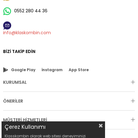
0552 280 44 36
info@klaskombin.com
BIZI TAKIP EDIN
Google Play
İnstagram
App Store
KURUMSAL
ÖNERİLER
MÜŞTERİ HİZMETLERİ
Çerez Kullanımı
Klasskombin olarak web sitesi deneyiminizi