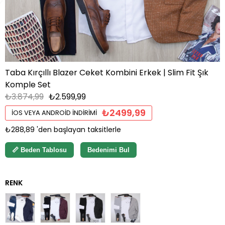
Taba Kırçıllı Blazer Ceket Kombini Erkek | Slim Fit Şık
Komple Set
₺3.874,99
₺2.599,99
₺2499,99
İOS VEYA ANDROID İNDIRIMI
₺288,89
'den başlayan taksitlerle
📏 Beden Tablosu
Bedenimi Bul