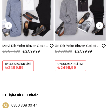
Mavi Dik Yaka Blazer Ceket Kombini Erkek | Slim Fit Şık Komple Set
Gri Dik Yaka Blazer Ceket Kombini Erkek | Slim Fit Şık Komple Set
₺3.874,99
₺2.599,99
₺3.099,99
₺2.599,99
UYGULAMA İNDIRIMI
UYGULAMA İNDIRIMI
₺2499,99
₺2499,99
İLETIŞIM BILGILERIMIZ
0850 308 30 44