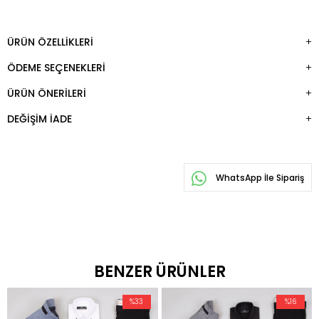
ÜRÜN ÖZELLIKLERI
ÖDEME SEÇENEKLERI
ÜRÜN ÖNERILERI
DEĞIŞIM İADE
WhatsApp İle Sipariş
BENZER ÜRÜNLER
%33
%16