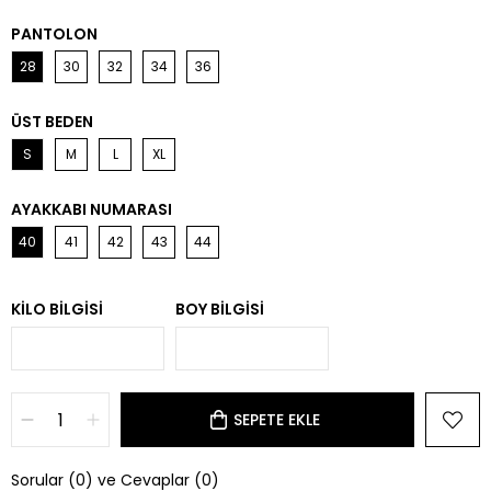
PANTOLON
28
30
32
34
36
ÜST BEDEN
S
M
L
XL
AYAKKABI NUMARASI
40
41
42
43
44
KILO BILGISI
BOY BILGISI
Sorular (0) ve Cevaplar (0)