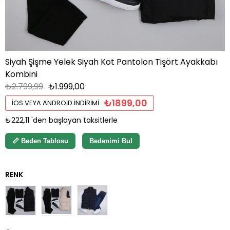
Siyah Şişme Yelek Siyah Kot Pantolon Tişört Ayakkabı
Kombini
₺2.799,99
₺1.999,00
₺1899,00
İOS VEYA ANDROID İNDIRIMI
₺222,11
'den başlayan taksitlerle
📏 Beden Tablosu
Bedenimi Bul