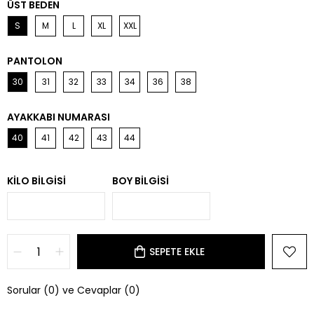
ÜST BEDEN
S
M
L
XL
XXL
PANTOLON
30
31
32
33
34
36
38
AYAKKABI NUMARASI
40
41
42
43
44
KILO BILGISI
BOY BILGISI
Sorular (0) ve Cevaplar (0)