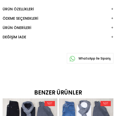
ÜRÜN ÖZELLIKLERI
ÖDEME SEÇENEKLERI
ÜRÜN ÖNERILERI
DEĞIŞIM İADE
WhatsApp İle Sipariş
BENZER ÜRÜNLER
%37
%37