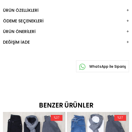
ÜRÜN ÖZELLIKLERI
ÖDEME SEÇENEKLERI
ÜRÜN ÖNERILERI
DEĞIŞIM İADE
WhatsApp İle Sipariş
BENZER ÜRÜNLER
%37
%37