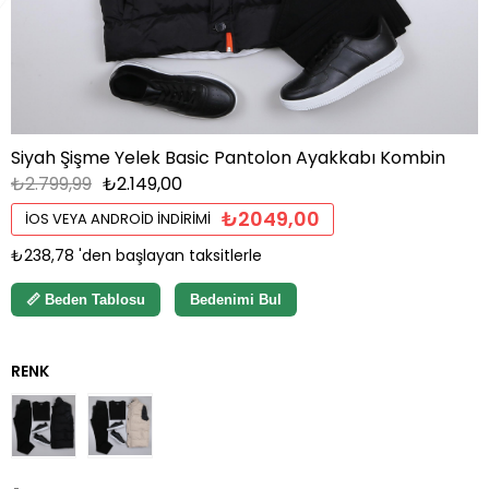
Siyah Şişme Yelek Basic Pantolon Ayakkabı Kombin
₺2.799,99
₺2.149,00
₺2049,00
İOS VEYA ANDROID İNDIRIMI
₺238,78
'den başlayan taksitlerle
📏 Beden Tablosu
Bedenimi Bul