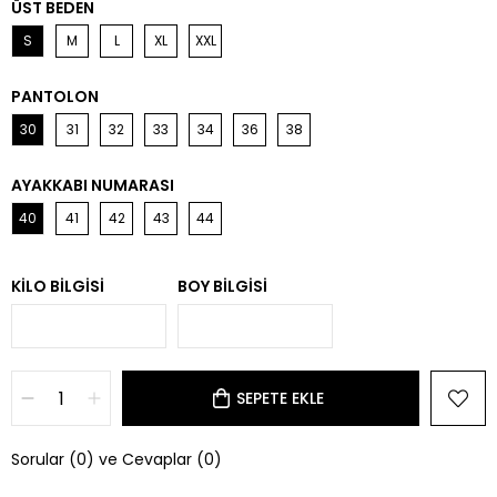
ÜST BEDEN
S
M
L
XL
XXL
PANTOLON
30
31
32
33
34
36
38
AYAKKABI NUMARASI
40
41
42
43
44
KILO BILGISI
BOY BILGISI
Sorular (0) ve Cevaplar (0)