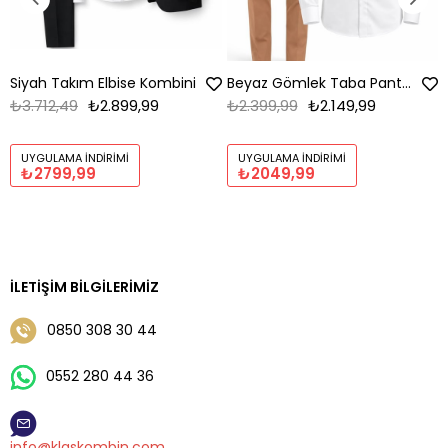
Siyah Takım Elbise Kombini
Beyaz Gömlek Taba Pantolon Kombin
₺3.712,49
₺2.899,99
₺2.399,99
₺2.149,99
UYGULAMA İNDIRIMI
UYGULAMA İNDIRIMI
₺2799,99
₺2049,99
İLETIŞIM BILGILERIMIZ
0850 308 30 44
0552 280 44 36
info@klaskombin.com