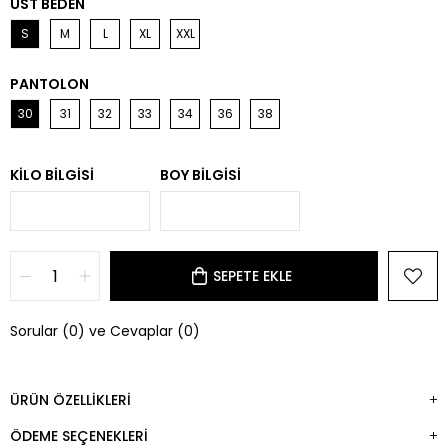
ÜST BEDEN
S
M
L
XL
XXL
PANTOLON
30
31
32
33
34
36
38
KILO BILGISI
BOY BILGISI
Sorular (0) ve Cevaplar (0)
ÜRÜN ÖZELLIKLERI
ÖDEME SEÇENEKLERI