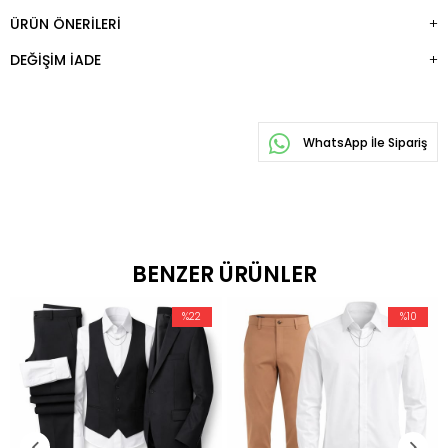
ÜRÜN ÖNERILERI
DEĞIŞIM İADE
WhatsApp İle Sipariş
BENZER ÜRÜNLER
%22
%10