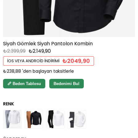
Siyah Gömlek Siyah Pantolon Kombin
₺2.399,99
₺2.149,90
₺2049,90
İOS VEYA ANDROID İNDIRIMI
₺238,88
'den başlayan taksitlerle
📏 Beden Tablosu
Bedenimi Bul