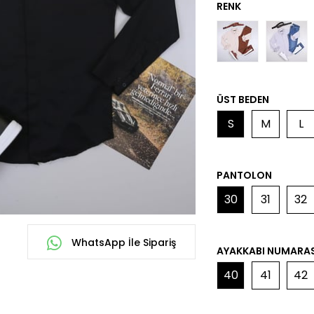
ÜST BEDEN
S
M
L
PANTOLON
30
31
32
WhatsApp İle Sipariş
AYAKKABI NUMARAS
40
41
42