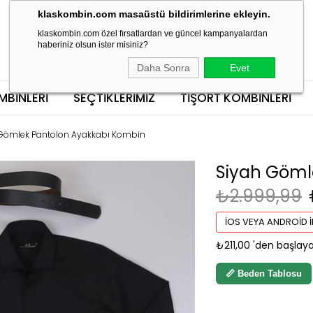
klaskombin.com masaüstü bildirimlerine ekleyin.
klaskombin.com özel fırsatlardan ve güncel kampanyalardan
haberiniz olsun ister misiniz?
Daha Sonra
Evet
MBINLERI
SEÇTİKLERİMİZ
TIŞÖRT KOMBINLERI
Gömlek Pantolon Ayakkabı Kombin
Siyah Göml
₺2.999,99
İOS VEYA ANDROID İ
₺211,00
'den başlaya
📏 Beden Tablosu