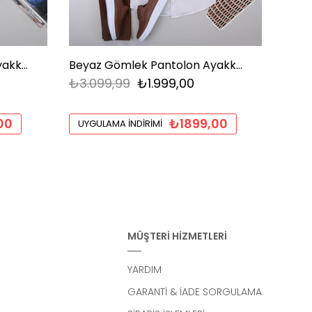
Beyaz Gömlek Pantolon Ayakkabı Kombin
Beyaz Gömlek Pantolon Ayakkabı Kombin
₺3.099,99
₺1.999,00
₺2.9
00
₺1899,00
UYGULAMA İNDIRIMI
UYGU
MÜŞTERİ HİZMETLERİ
YARDIM
GARANTİ & İADE SORGULAMA