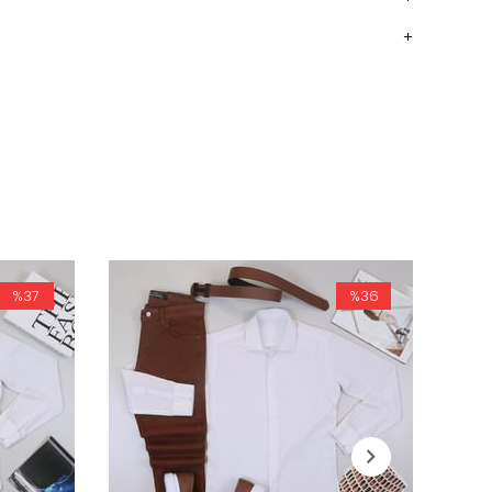
%37
%36