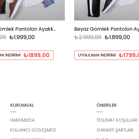
Beyaz Gömlek Pantolon Ayakkabı Kombin
99
₺1.999,00
₺2.999,99
₺1.899,00
₺1899,00
₺1799,
A İNDIRIMI
UYGULAMA İNDIRIMI
KURUMSAL
ÖNERİLER
HAKKIMIZDA
TESLİMAT KOŞULLARI
KULLANICI SÖZLEŞMESİ
GARANTİ ŞARTLARI