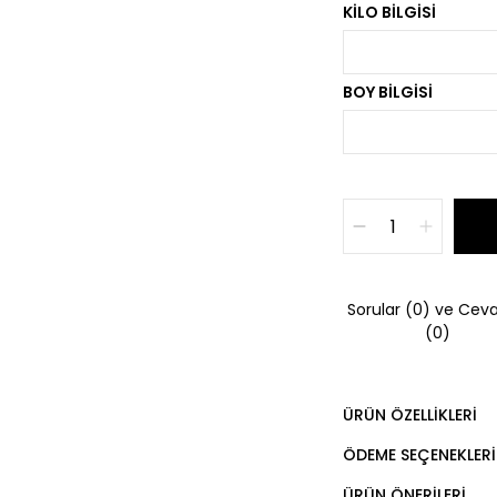
KILO BILGISI
BOY BILGISI
Sorular (0) ve Ceva
(0)
ÜRÜN ÖZELLIKLERI
ÖDEME SEÇENEKLERI
ÜRÜN ÖNERILERI