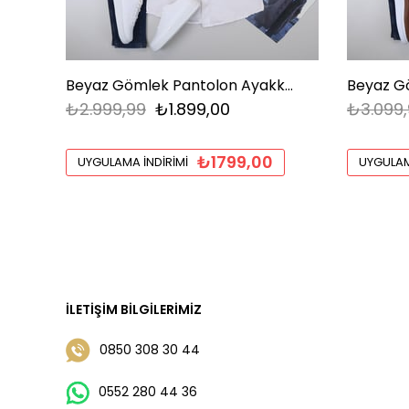
Beyaz Gömlek Pantolon Ayakkabı Kombin
₺2.999,99
₺1.899,00
₺3.099,
₺1799,00
UYGULAMA İNDIRIMI
UYGULAM
İLETIŞIM BILGILERIMIZ
0850 308 30 44
0552 280 44 36