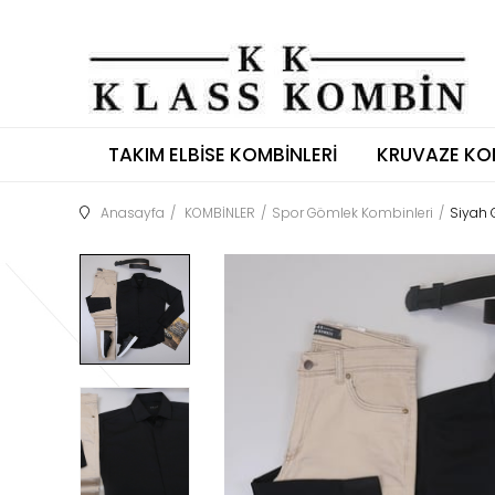
TAKIM ELBISE KOMBINLERI
KRUVAZE KO
Anasayfa
KOMBİNLER
Spor Gömlek Kombinleri
Siyah 