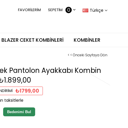
0
FAVORILERIM
SEPETIM
Türkçe
BLAZER CEKET KOMBINLERI
KOMBINLER
< < Önceki Sayfaya Dön
ek Pantolon Ayakkabı Kombin
₺1.899,00
₺1799,00
NDIRIMI
n taksitlerle
Bedenimi Bul