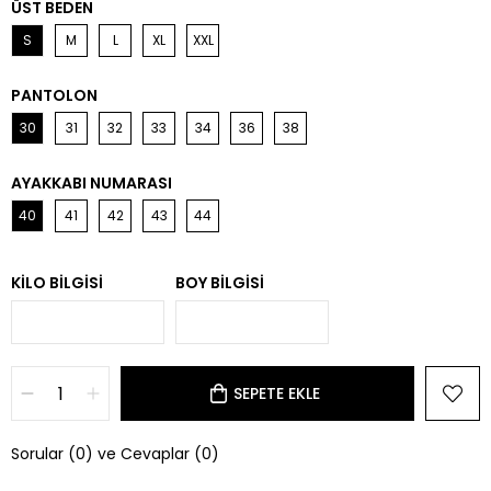
ÜST BEDEN
S
M
L
XL
XXL
PANTOLON
30
31
32
33
34
36
38
AYAKKABI NUMARASI
40
41
42
43
44
KILO BILGISI
BOY BILGISI
Sorular (0) ve Cevaplar (0)