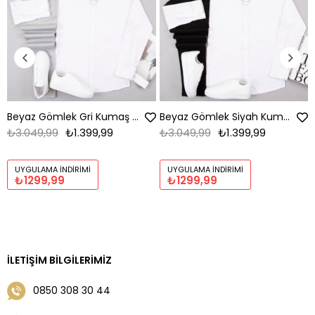
Beyaz Gömlek Gri Kumaş Pantolon Ayakkabı Kombin
Beyaz Gömlek Siyah Kumaş Pantolon Ayakkabı Kombin
₺3.049,99
₺1.399,99
₺3.049,99
₺1.399,99
UYGULAMA İNDIRIMI
UYGULAMA İNDIRIMI
₺1299,99
₺1299,99
İLETIŞIM BILGILERIMIZ
0850 308 30 44