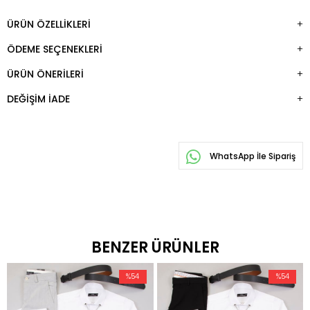
ÜRÜN ÖZELLIKLERI
ÖDEME SEÇENEKLERI
ÜRÜN ÖNERILERI
DEĞIŞIM İADE
WhatsApp İle Sipariş
BENZER ÜRÜNLER
%54
%54