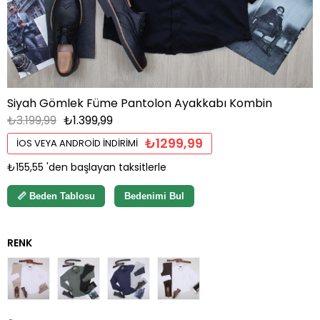
Siyah Gömlek Füme Pantolon Ayakkabı Kombin
₺3.199,99
₺1.399,99
₺1299,99
İOS VEYA ANDROID İNDIRIMI
₺155,55
'den başlayan taksitlerle
📏 Beden Tablosu
Bedenimi Bul