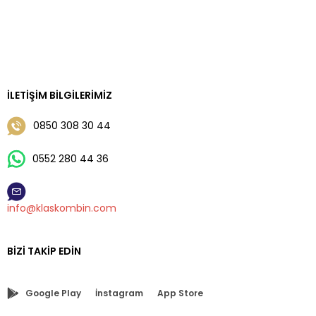
İLETIŞIM BILGILERIMIZ
0850 308 30 44
0552 280 44 36
info@klaskombin.com
BIZI TAKIP EDIN
Google Play
İnstagram
App Store