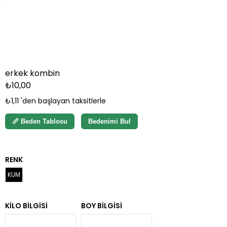
erkek kombin
₺10,00
₺1,11
'den başlayan taksitlerle
📏 Beden Tablosu
Bedenimi Bul
RENK
KUM
KILO BILGISI
BOY BILGISI