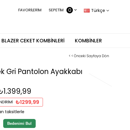
0
FAVORILERIM
SEPETIM
Türkçe
BLAZER CEKET KOMBINLERI
KOMBINLER
< < Önceki Sayfaya Dön
k Gri Pantolon Ayakkabı
₺1.399,99
₺1299,99
NDIRIMI
n taksitlerle
Bedenimi Bul