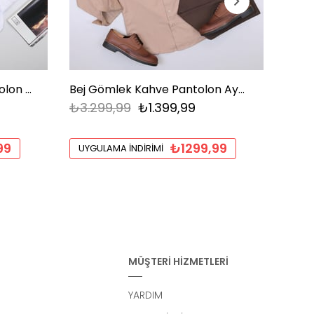
Beyaz Gömlek Kahve Pantolon Ayakkabı Kombin
Bej Gömlek Kahve Pantolon Ayakkabı Kombin
₺3.299,99
₺1.399,99
₺3.2
99
₺1299,99
UYGULAMA İNDIRIMI
UYGU
MÜŞTERİ HİZMETLERİ
YARDIM