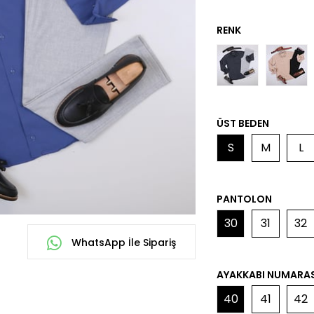
ÜST BEDEN
S
M
L
PANTOLON
30
31
32
WhatsApp İle Sipariş
AYAKKABI NUMARAS
40
41
42