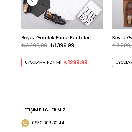
Beyaz Gömlek Füme Pantolon Ayakkabı Kombin
₺3.299,99
₺1.399,99
₺3.299,
₺1299,99
UYGULAMA İNDIRIMI
UYGULAM
İLETIŞIM BILGILERIMIZ
0850 308 30 44