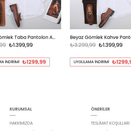
Beyaz Gömlek Taba Pantolon Ayakkabı Kombin
99
₺1.399,99
₺3.299,99
₺1.399,99
₺1299,99
₺1299,
A İNDIRIMI
UYGULAMA İNDIRIMI
KURUMSAL
ÖNERİLER
HAKKIMIZDA
TESLİMAT KOŞULLARI