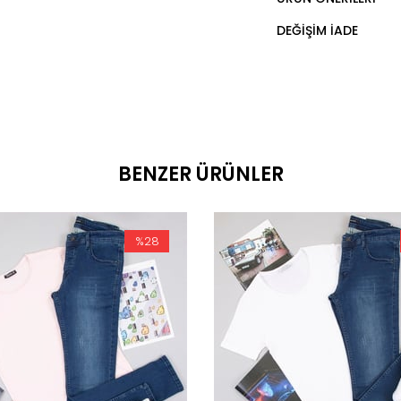
DEĞIŞIM İADE
BENZER ÜRÜNLER
%28