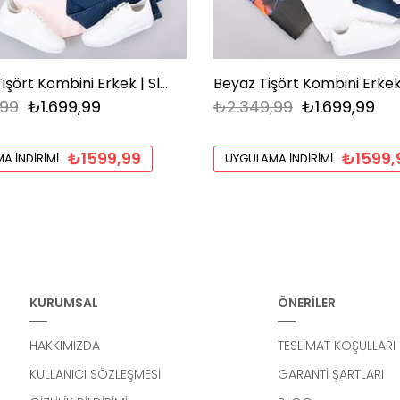
Pembe Tişört Kombini Erkek | Slim Fit Şık Komple Set
,99
₺1.699,99
₺2.349,99
₺1.699,99
₺1599,99
₺1599,
A İNDIRIMI
UYGULAMA İNDIRIMI
KURUMSAL
ÖNERİLER
HAKKIMIZDA
TESLİMAT KOŞULLARI
KULLANICI SÖZLEŞMESİ
GARANTİ ŞARTLARI