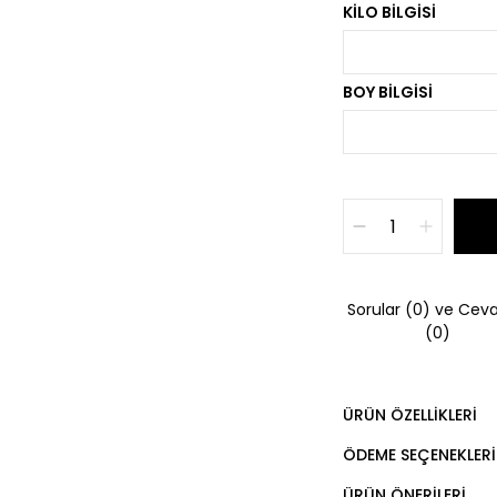
KILO BILGISI
BOY BILGISI
Sorular (0) ve Ceva
(0)
ÜRÜN ÖZELLIKLERI
ÖDEME SEÇENEKLERI
ÜRÜN ÖNERILERI