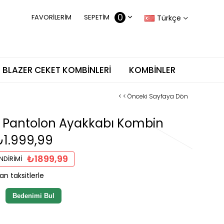
0
FAVORILERIM
SEPETIM
Türkçe
BLAZER CEKET KOMBINLERI
KOMBINLER
< < Önceki Sayfaya Dön
k Pantolon Ayakkabı Kombin
₺1.999,99
₺1899,99
NDIRIMI
an taksitlerle
Bedenimi Bul