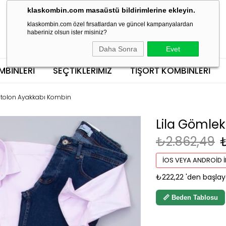
klaskombin.com masaüstü bildirimlerine ekleyin.
klaskombin.com özel fırsatlardan ve güncel kampanyalardan
haberiniz olsun ister misiniz?
Daha Sonra
Evet
MBINLERI
SEÇTİKLERİMİZ
TIŞÖRT KOMBINLERI
ntolon Ayakkabı Kombin
Lila Gömle
₺2.862,49
İOS VEYA ANDROID İ
₺222,22
'den başlay
📏 Beden Tablosu