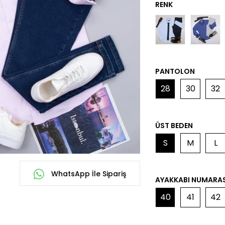
PANTOLON
28
30
32
ÜST BEDEN
S
M
L
WhatsApp İle Sipariş
AYAKKABI NUMARAS
40
41
42