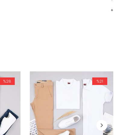
%28
%21