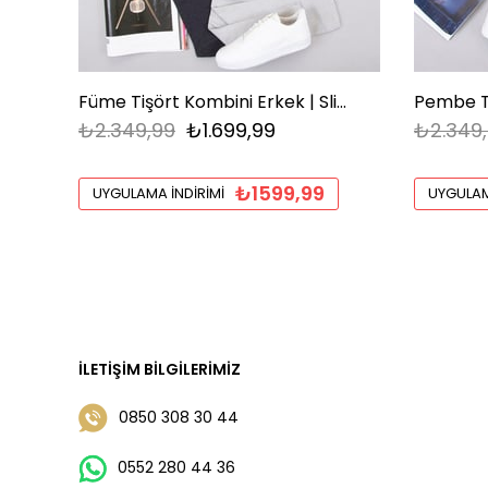
Füme Tişört Kombini Erkek | Slim Fit Şık Komple Set
₺2.349,99
₺1.699,99
₺2.349
₺1599,99
UYGULAMA İNDIRIMI
UYGULAM
İLETIŞIM BILGILERIMIZ
0850 308 30 44
0552 280 44 36