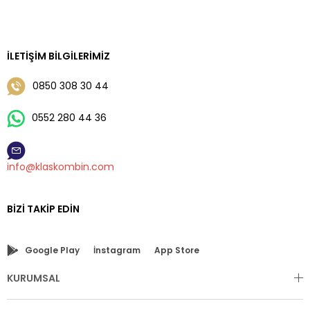
İLETIŞIM BILGILERIMIZ
0850 308 30 44
0552 280 44 36
info@klaskombin.com
BIZI TAKIP EDIN
Google Play
İnstagram
App Store
KURUMSAL