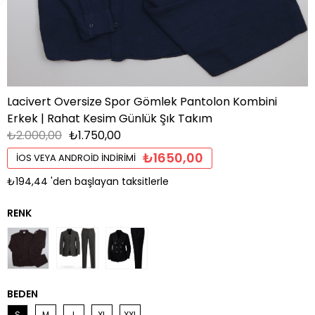
Lacivert Oversize Spor Gömlek Pantolon Kombini
Erkek | Rahat Kesim Günlük Şık Takım
₺2.000,00
₺1.750,00
₺1650,00
İOS VEYA ANDROID İNDIRIMI
₺194,44
'den başlayan taksitlerle
BEDEN
S
M
L
XL
XXL