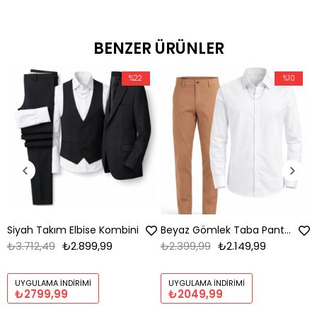
BENZER ÜRÜNLER
%22
%10
Siyah Takım Elbise Kombini
Beyaz Gömlek Taba Pantolon Kombin
₺3.712,49
₺2.899,99
₺2.399,99
₺2.149,99
UYGULAMA İNDIRIMI
UYGULAMA İNDIRIMI
₺2799,99
₺2049,99