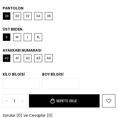
PANTOLON
28
30
32
34
36
ÜST BEDEN
S
M
L
XL
AYAKKABI NUMARASI
40
41
42
43
44
KILO BILGISI
BOY BILGISI
Sorular (0) ve Cevaplar (0)