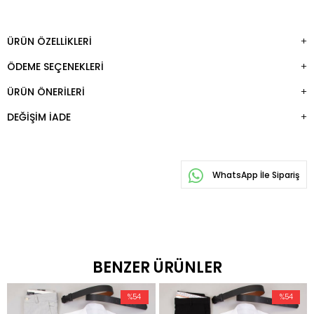
ÜRÜN ÖZELLIKLERI
ÖDEME SEÇENEKLERI
ÜRÜN ÖNERILERI
DEĞIŞIM İADE
WhatsApp İle Sipariş
BENZER ÜRÜNLER
%54
%54