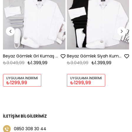
Beyaz Gömlek Gri Kumaş Pantolon Ayakkabı Kombin
Beyaz Gömlek Siyah Kumaş Pantolon Ayakkabı Kombin
₺3.049,99
₺1.399,99
₺3.049,99
₺1.399,99
UYGULAMA İNDIRIMI
UYGULAMA İNDIRIMI
₺1299,99
₺1299,99
İLETIŞIM BILGILERIMIZ
0850 308 30 44