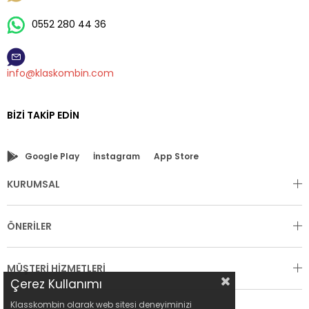
0552 280 44 36
info@klaskombin.com
BIZI TAKIP EDIN
Google Play
İnstagram
App Store
KURUMSAL
ÖNERİLER
MÜŞTERİ HİZMETLERİ
Çerez Kullanımı
Klasskombin olarak web sitesi deneyiminizi