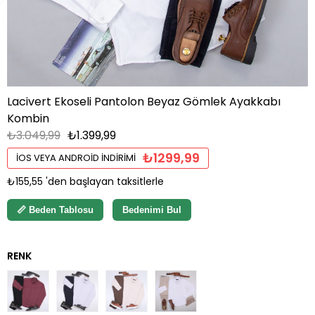
Lacivert Ekoseli Pantolon Beyaz Gömlek Ayakkabı
Kombin
₺3.049,99
₺1.399,99
₺1299,99
İOS VEYA ANDROID İNDIRIMI
₺155,55
'den başlayan taksitlerle
📏 Beden Tablosu
Bedenimi Bul