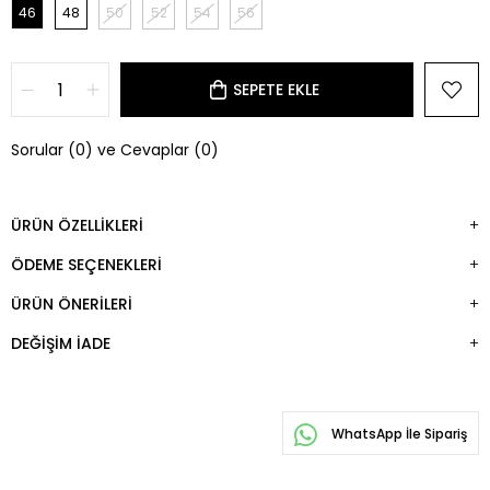
46
48
50
52
54
56
Sorular (0) ve Cevaplar (0)
ÜRÜN ÖZELLIKLERI
ÖDEME SEÇENEKLERI
ÜRÜN ÖNERILERI
DEĞIŞIM İADE
WhatsApp İle Sipariş