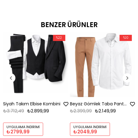
BENZER ÜRÜNLER
%22
%10
Siyah Takım Elbise Kombini
Beyaz Gömlek Taba Pantolon Kombin
₺3.712,49
₺2.899,99
₺2.399,99
₺2.149,99
UYGULAMA İNDIRIMI
UYGULAMA İNDIRIMI
₺2799,99
₺2049,99