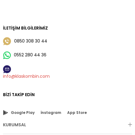
İLETIŞIM BILGILERIMIZ
0850 308 30 44
0552 280 44 36
info@klaskombin.com
BIZI TAKIP EDIN
Google Play
İnstagram
App Store
KURUMSAL