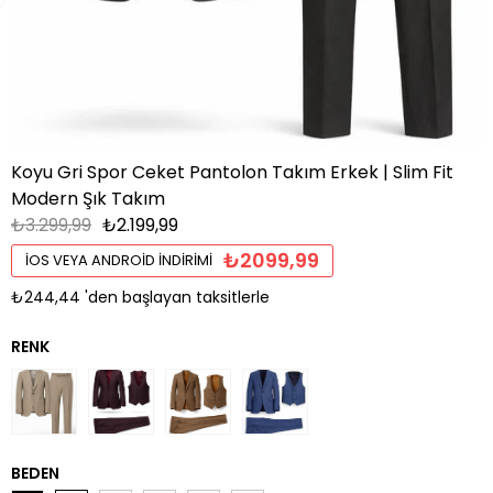
Koyu Gri Spor Ceket Pantolon Takım Erkek | Slim Fit
Modern Şık Takım
₺3.299,99
₺2.199,99
₺2099,99
İOS VEYA ANDROID İNDIRIMI
₺244,44
'den başlayan taksitlerle
BEDEN